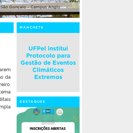
 São Gonçalo – Campus Anglo
MANCHETE
UFPel institui
Protocolo para
Gestão de Eventos
earem
Climáticos
as da
Extremos
eiro.
stema
itais
DESTAQUES
ampla