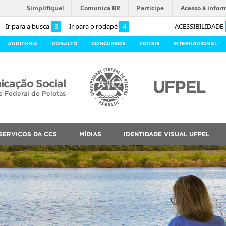
Simplifique!
Comunica BR
Participe
Acesso à infor
Ir para a busca
3
Ir para o rodapé
4
ACESSIBILIDADE
AUDITORIA
COBALTO
CONCURSOS
EDITAIS
INTERNACIONAL
cação Social
e Federal de Pelotas
SERVIÇOS DA CCS
MÍDIAS
IDENTIDADE VISUAL UFPEL