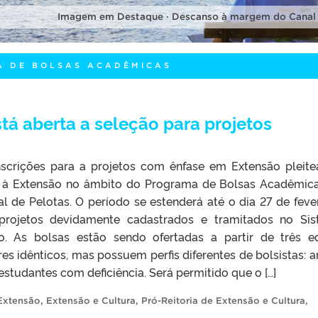
Imagem em Destaque · Descanso à margem do Canal
A DE BOLSAS ACADÊMICAS
tá aberta a seleção para projetos
nscrições para a projetos com ênfase em Extensão pleit
ão à Extensão no âmbito do Programa de Bolsas Acadêmic
l de Pelotas. O período se estenderá até o dia 27 de fever
rojetos devidamente cadastrados e tramitados no Si
. As bolsas estão sendo ofertadas a partir de três ed
res idênticos, mas possuem perfis diferentes de bolsistas: 
estudantes com deficiência. Será permitido que o […]
Extensão
,
Extensão e Cultura
,
Pró-Reitoria de Extensão e Cultura
,