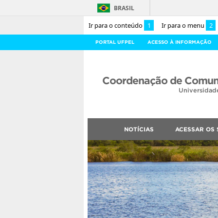
BRASIL
Ir para o conteúdo
1
Ir para o menu
2
PORTAL UFPEL
ACESSO À INFORMAÇÃO
Coordenação de Comuni
Universidad
NOTÍCIAS
ACESSAR OS 