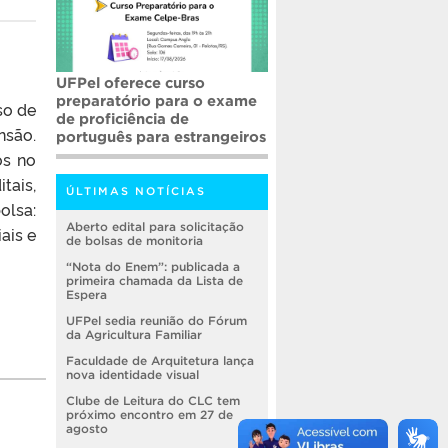
UFPel oferece curso
preparatório para o exame
so de
de proficiência de
nsão.
português para estrangeiros
os no
tais,
ÚLTIMAS NOTÍCIAS
olsa:
Aberto edital para solicitação
ais e
de bolsas de monitoria
“Nota do Enem”: publicada a
primeira chamada da Lista de
Espera
UFPel sedia reunião do Fórum
da Agricultura Familiar
Faculdade de Arquitetura lança
nova identidade visual
Clube de Leitura do CLC tem
próximo encontro em 27 de
agosto