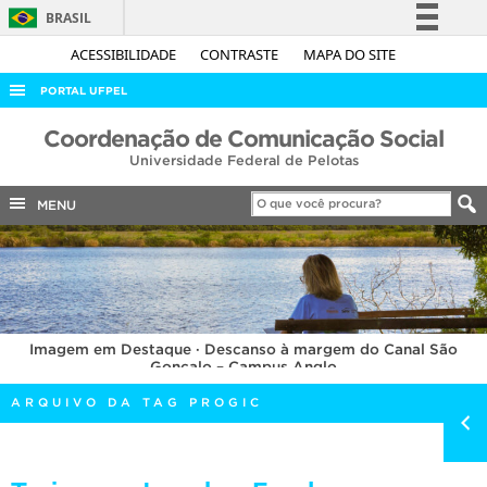
BRASIL
Simplifique!
ACESSIBILIDADE
CONTRASTE
MAPA DO SITE
Comunica BR
PORTAL UFPEL
Participe
ACESSO À INFORMAÇÃO
Coordenação de Comunicação Social
Acesso à informação
Universidade Federal de Pelotas
AUDITORIA
Legislação
COBALTO
MENU
Canais
CONCURSOS
EDITAIS
INTERNACIONAL
Imagem em Destaque · Descanso à margem do Canal São
OUVIDORIA
Gonçalo – Campus Anglo
PORTARIAS
ARQUIVO DA TAG PROGIC
TELEFONES