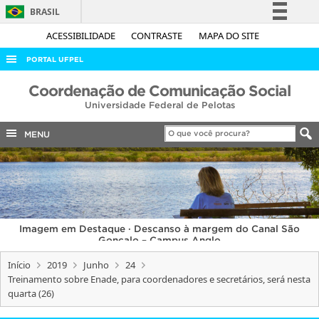
BRASIL
Simplifique!
ACESSIBILIDADE
CONTRASTE
MAPA DO SITE
Comunica BR
PORTAL UFPEL
Participe
ACESSO À INFORMAÇÃO
Coordenação de Comunicação Social
Acesso à informação
Universidade Federal de Pelotas
AUDITORIA
Legislação
COBALTO
MENU
Canais
CONCURSOS
EDITAIS
INTERNACIONAL
Imagem em Destaque · Descanso à margem do Canal São
OUVIDORIA
Gonçalo – Campus Anglo
PORTARIAS
Início
2019
Junho
24
Treinamento sobre Enade, para coordenadores e secretários, será nesta
TELEFONES
quarta (26)