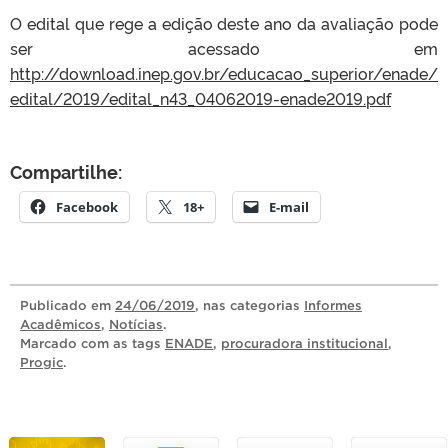
O edital que rege a edição deste ano da avaliação pode
ser acessado em
http://download.inep.gov.br/educacao_superior/enade/
edital/2019/edital_n43_04062019-enade2019.pdf
Compartilhe:
Facebook
18+
E-mail
Publicado
em
24/06/2019
, nas categorias
Informes
Acadêmicos
,
Notícias
.
Marcado com as tags
ENADE
,
procuradora institucional
,
Progic
.