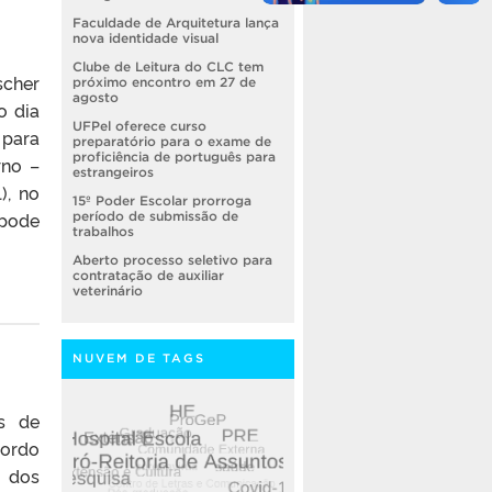
Faculdade de Arquitetura lança
nova identidade visual
Clube de Leitura do CLC tem
cher
próximo encontro em 27 de
agosto
o dia
UFPel oferece curso
 para
preparatório para o exame de
proficiência de português para
rno –
estrangeiros
), no
15º Poder Escolar prorroga
 pode
período de submissão de
trabalhos
Aberto processo seletivo para
contratação de auxiliar
veterinário
NUVEM DE TAGS
es de
cordo
l dos