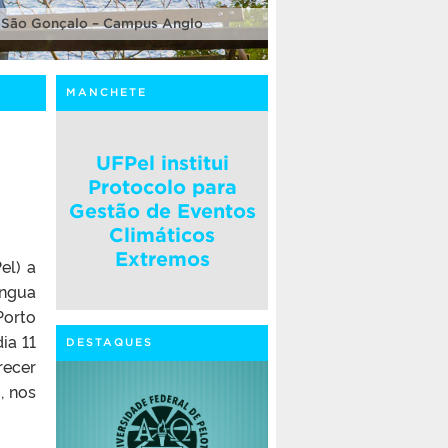
 São Gonçalo – Campus Anglo
MANCHETE
UFPel institui
Protocolo para
Gestão de Eventos
Climáticos
Extremos
el) a
íngua
Porto
ia 11
DESTAQUES
recer
, nos