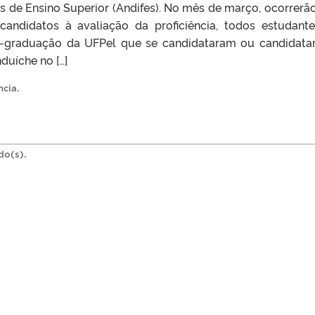
is de Ensino Superior (Andifes). No mês de março, ocorrerão
candidatos à avaliação da proficiência, todos estudant
-graduação da UFPel que se candidataram ou candidata
duíche no […]
ncia
.
do(s).