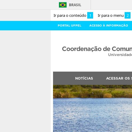
BRASIL
Ir para o conteúdo
1
Ir para o menu
2
PORTAL UFPEL
ACESSO À INFORMAÇÃO
Coordenação de Comuni
Universidad
NOTÍCIAS
ACESSAR OS 