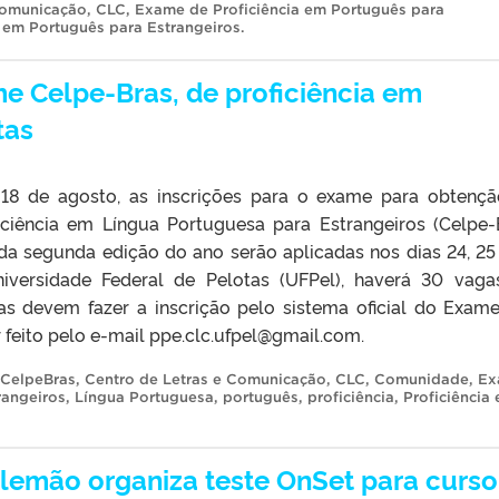
Comunicação
,
CLC
,
Exame de Proficiência em Português para
a em Português para Estrangeiros
.
me Celpe-Bras, de proficiência em
tas
é 18 de agosto, as inscrições para o exame para obtenç
ficiência em Língua Portuguesa para Estrangeiros (Celpe-
da segunda edição do ano serão aplicadas nos dias 24, 25
iversidade Federal de Pelotas (UFPel), haverá 30 vaga
as devem fazer a inscrição pelo sistema oficial do Exam
 feito pelo e-mail ppe.clc.ufpel@gmail.com.
CelpeBras
,
Centro de Letras e Comunicação
,
CLC
,
Comunidade
,
Ex
rangeiros
,
Língua Portuguesa
,
português
,
proficiência
,
Proficiência
Alemão organiza teste OnSet para curso