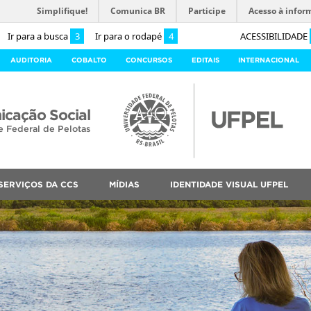
Simplifique!
Comunica BR
Participe
Acesso à infor
Ir para a busca
3
Ir para o rodapé
4
ACESSIBILIDADE
AUDITORIA
COBALTO
CONCURSOS
EDITAIS
INTERNACIONAL
cação Social
e Federal de Pelotas
SERVIÇOS DA CCS
MÍDIAS
IDENTIDADE VISUAL UFPEL