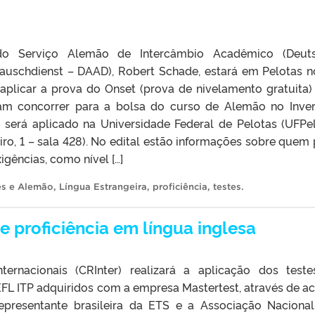
do Serviço Alemão de Intercâmbio Acadêmico (Deuts
uschdienst – DAAD), Robert Schade, estará em Pelotas n
aplicar a prova do Onset (prova de nivelamento gratuita)
am concorrer para a bolsa do curso de Alemão no Inve
e será aplicado na Universidade Federal de Pelotas (UFPel
o, 1 – sala 428). No edital estão informações sobre quem
gências, como nível […]
ês e Alemão
,
Língua Estrangeira
,
proficiência
,
testes
.
de proficiência em língua inglesa
ernacionais (CRInter) realizará a aplicação dos test
EFL ITP adquiridos com a empresa Mastertest, através de a
representante brasileira da ETS e a Associação Naciona