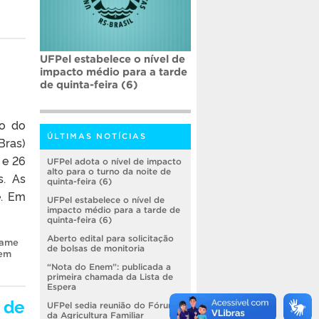
UFPel estabelece o nível de
impacto médio para a tarde
de quinta-feira (6)
ão do
ÚLTIMAS NOTÍCIAS
Bras)
 e 26
UFPel adota o nível de impacto
alto para o turno da noite de
s. As
quinta-feira (6)
e. Em
UFPel estabelece o nível de
impacto médio para a tarde de
quinta-feira (6)
Aberto edital para solicitação
ame
de bolsas de monitoria
 em
“Nota do Enem”: publicada a
primeira chamada da Lista de
Espera
 de
UFPel sedia reunião do Fórum
da Agricultura Familiar