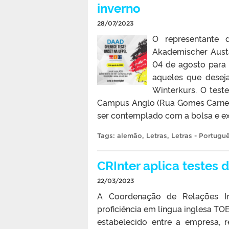
inverno
28/07/2023
O representante 
Akademischer Austa
04 de agosto para 
aqueles que desej
Winterkurs. O test
Campus Anglo (Rua Gomes Carneir
ser contemplado com a bolsa e exi
Tags:
alemão
,
Letras
,
Letras - Portugu
CRInter aplica testes 
22/03/2023
A Coordenação de Relações Int
proficiência em língua inglesa TO
estabelecido entre a empresa, 