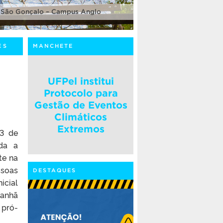
 São Gonçalo – Campus Anglo
ES
MANCHETE
UFPel institui
Protocolo para
Gestão de Eventos
Climáticos
Extremos
13 de
da a
te na
ssoas
DESTAQUES
icial
manhã
 pró-