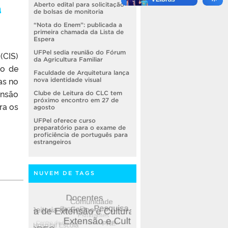
a
Aberto edital para solicitação
de bolsas de monitoria
“Nota do Enem”: publicada a
primeira chamada da Lista de
Espera
UFPel sedia reunião do Fórum
(CIS)
da Agricultura Familiar
do de
Faculdade de Arquitetura lança
as no
nova identidade visual
ensão
Clube de Leitura do CLC tem
próximo encontro em 27 de
ra os
agosto
UFPel oferece curso
preparatório para o exame de
proficiência de português para
estrangeiros
NUVEM DE TAGS