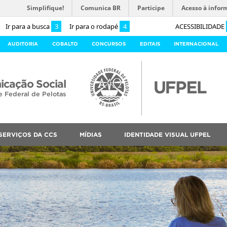
Simplifique!
Comunica BR
Participe
Acesso à infor
Ir para a busca
3
Ir para o rodapé
4
ACESSIBILIDADE
AUDITORIA
COBALTO
CONCURSOS
EDITAIS
INTERNACIONAL
cação Social
e Federal de Pelotas
SERVIÇOS DA CCS
MÍDIAS
IDENTIDADE VISUAL UFPEL