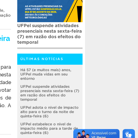
de
,
mação
UFPel suspende atividades
presenciais nesta sexta-feira
ira
(7) em razão dos efeitos do
temporal
ÚLTIMAS NOTÍCIAS
 para
Há 57 (e muitos mais) anos,
nesta
UFPel muda vidas em seu
entorno
idade
UFPel suspende atividades
votar
presenciais nesta sexta-feira (7)
em razão dos efeitos do
es de
temporal
ão. A
UFPel adota o nível de impacto
alto para o turno da noite de
quinta-feira (6)
UFPel estabelece o nível de
impacto médio para a tarde de
quinta-feira (6)