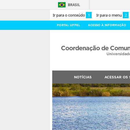
BRASIL
Ir para o conteúdo
1
Ir para o menu
2
PORTAL UFPEL
ACESSO À INFORMAÇÃO
Coordenação de Comuni
Universidad
NOTÍCIAS
ACESSAR OS 