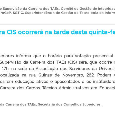
e Supervisão da Carreira dos TAEs
,
Comitê de Gestão de Integrida
ProGeP
,
SGTIC
,
Superintendência de Gestão de Tecnologia da Infor
a CIS ocorrerá na tarde desta quinta-fe
eriores informa que o horário para votação presencial
Supervisão da Carreira dos TAEs (CIS) será, que ocorre 
 às 17h, na sede da Associação dos Servidores da Univers
 localizada na rua Quinze de Novembro, 262. Podem 
ivos em educação ativos e aposentados e os instituidor
 Carreira dos Cargos Técnico Administrativos em Educaç
da Carreira dos TAEs
,
Secretaria dos Conselhos Superiores
.