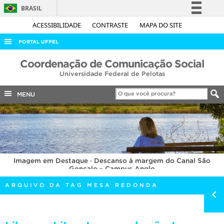
BRASIL
Simplifique!
ACESSIBILIDADE
CONTRASTE
MAPA DO SITE
Comunica BR
PORTAL UFPEL
Participe
ACESSO À INFORMAÇÃO
Coordenação de Comunicação Social
Acesso à informação
Universidade Federal de Pelotas
AUDITORIA
Legislação
COBALTO
MENU
Canais
CONCURSOS
EDITAIS
INTERNACIONAL
Imagem em Destaque · Descanso à margem do Canal São
OUVIDORIA
Gonçalo – Campus Anglo
PORTARIAS
ARQUIVO DA TAG MESA REDONDA
TELEFONES