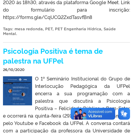
2020 às 18h30, através da plataforma Google Meet. Link
do formulário para inscrição:
https://forms.gle/CqUCQ2ZxdTasvfBn8
Tags:
mesa redonda
,
PET
,
PET Engenharia Hídrica
,
Saúde
Mental
.
Psicologia Positiva é tema de
palestra na UFPel
26/10/2020
O 1º Seminário Institucional do Grupo de
Interlocução Pedagógica da UFPel
encerra a sua programação com a
palestra que discutirá a Psicologia
Positiva – Felicidade Pública e Bem-Estar
e ocorrerá na quinta-feira (29), às 14h e será transmitida
pelo Youtube e Facebook da UFPel. A conversa contará
com a participação da professora da Universidade de