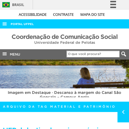
BRASIL
Simplifique!
ACESSIBILIDADE
CONTRASTE
MAPA DO SITE
Comunica BR
PORTAL UFPEL
Participe
ACESSO À INFORMAÇÃO
Coordenação de Comunicação Social
Acesso à informação
Universidade Federal de Pelotas
AUDITORIA
Legislação
COBALTO
MENU
Canais
CONCURSOS
EDITAIS
INTERNACIONAL
Imagem em Destaque · Descanso à margem do Canal São
OUVIDORIA
Gonçalo – Campus Anglo
PORTARIAS
ARQUIVO DA TAG MATERIAL E PATRIMÔNIO
TELEFONES