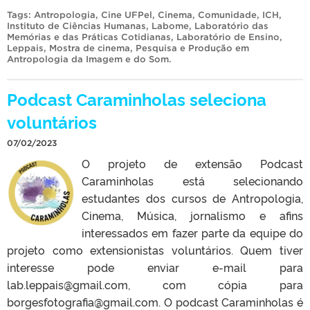
Tags:
Antropologia
,
Cine UFPel
,
Cinema
,
Comunidade
,
ICH
,
Instituto de Ciências Humanas
,
Labome
,
Laboratório das
Memórias e das Práticas Cotidianas
,
Laboratório de Ensino
,
Leppais
,
Mostra de cinema
,
Pesquisa e Produção em
Antropologia da Imagem e do Som
.
Podcast Caraminholas seleciona
voluntários
07/02/2023
O projeto de extensão Podcast
Caraminholas está selecionando
estudantes dos cursos de Antropologia,
Cinema, Música, jornalismo e afins
interessados em fazer parte da equipe do
projeto como extensionistas voluntários. Quem tiver
interesse pode enviar e-mail para
lab.leppais@gmail.com, com cópia para
borgesfotografia@gmail.com. O podcast Caraminholas é