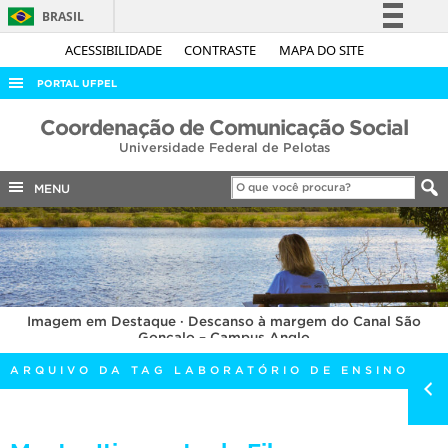
BRASIL
Simplifique!
ACESSIBILIDADE
CONTRASTE
MAPA DO SITE
Comunica BR
PORTAL UFPEL
Participe
ACESSO À INFORMAÇÃO
Coordenação de Comunicação Social
Acesso à informação
Universidade Federal de Pelotas
AUDITORIA
Legislação
COBALTO
MENU
Canais
CONCURSOS
EDITAIS
INTERNACIONAL
Imagem em Destaque · Descanso à margem do Canal São
OUVIDORIA
Gonçalo – Campus Anglo
PORTARIAS
ARQUIVO DA TAG LABORATÓRIO DE ENSINO
TELEFONES