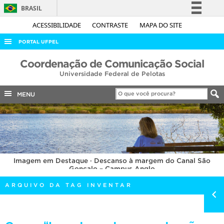
BRASIL
Simplifique!
ACESSIBILIDADE
CONTRASTE
MAPA DO SITE
Comunica BR
PORTAL UFPEL
Participe
ACESSO À INFORMAÇÃO
Coordenação de Comunicação Social
Acesso à informação
Universidade Federal de Pelotas
AUDITORIA
Legislação
COBALTO
MENU
Canais
CONCURSOS
EDITAIS
INTERNACIONAL
Imagem em Destaque · Descanso à margem do Canal São
OUVIDORIA
Gonçalo – Campus Anglo
PORTARIAS
ARQUIVO DA TAG INVENTAR
TELEFONES