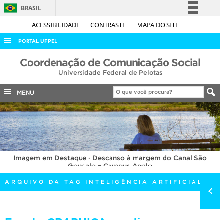
BRASIL
Simplifique!
ACESSIBILIDADE
CONTRASTE
MAPA DO SITE
Comunica BR
PORTAL UFPEL
Participe
ACESSO À INFORMAÇÃO
Coordenação de Comunicação Social
Acesso à informação
Universidade Federal de Pelotas
AUDITORIA
Legislação
COBALTO
MENU
Canais
CONCURSOS
EDITAIS
INTERNACIONAL
Imagem em Destaque · Descanso à margem do Canal São
OUVIDORIA
Gonçalo – Campus Anglo
PORTARIAS
ARQUIVO DA TAG INTELIGÊNCIA ARTIFICIAL
TELEFONES