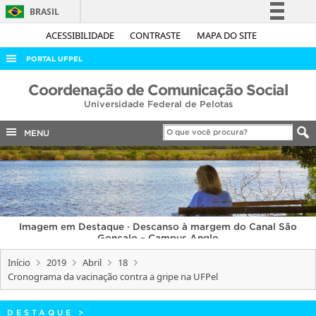
BRASIL
Simplifique!
ACESSIBILIDADE
CONTRASTE
MAPA DO SITE
Comunica BR
PORTAL UFPEL
Participe
ACESSO À INFORMAÇÃO
Coordenação de Comunicação Social
Acesso à informação
Universidade Federal de Pelotas
AUDITORIA
Legislação
COBALTO
MENU
Canais
CONCURSOS
EDITAIS
INTERNACIONAL
Imagem em Destaque · Descanso à margem do Canal São
OUVIDORIA
Gonçalo – Campus Anglo
PORTARIAS
Início
2019
Abril
18
Cronograma da vacinação contra a gripe na UFPel
TELEFONES
DESTAQUE
>