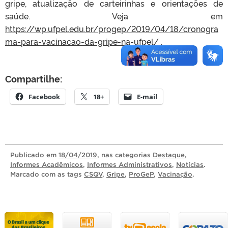
gripe, atualização de carteirinhas e orientações de
saúde. Veja em
https://wp.ufpel.edu.br/progep/2019/04/18/cronogra
ma-para-vacinacao-da-gripe-na-ufpel/
.
Compartilhe:
Facebook
18+
E-mail
Publicado
em
18/04/2019
, nas categorias
Destaque
,
Informes Acadêmicos
,
Informes Administrativos
,
Notícias
.
Marcado com as tags
CSQV
,
Gripe
,
ProGeP
,
Vacinação
.