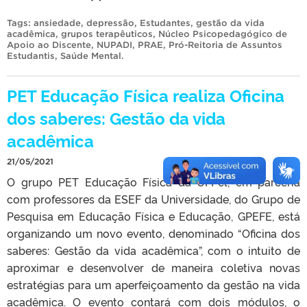
Tags:
ansiedade
,
depressão
,
Estudantes
,
gestão da vida
acadêmica
,
grupos terapêuticos
,
Núcleo Psicopedagógico de
Apoio ao Discente
,
NUPADI
,
PRAE
,
Pró-Reitoria de Assuntos
Estudantis
,
Saúde Mental
.
PET Educação Física realiza Oficina
dos saberes: Gestão da vida
acadêmica
21/05/2021
O grupo PET Educação Física da UFPel, em parceria
com professores da ESEF da Universidade, do Grupo de
Pesquisa em Educação Física e Educação, GPEFE, está
organizando um novo evento, denominado “Oficina dos
saberes: Gestão da vida acadêmica”, com o intuito de
aproximar e desenvolver de maneira coletiva novas
estratégias para um aperfeiçoamento da gestão na vida
acadêmica. O evento contará com dois módulos, o