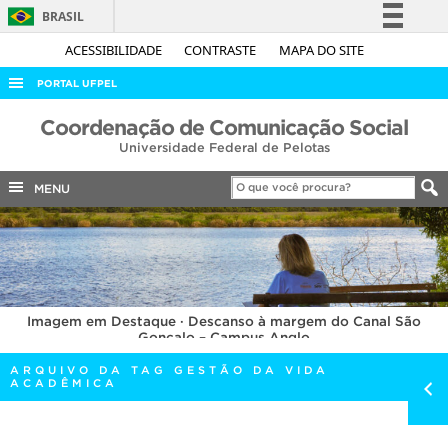
BRASIL
Simplifique!
ACESSIBILIDADE
CONTRASTE
MAPA DO SITE
Comunica BR
PORTAL UFPEL
Participe
ACESSO À INFORMAÇÃO
Coordenação de Comunicação Social
Acesso à informação
Universidade Federal de Pelotas
AUDITORIA
Legislação
COBALTO
MENU
Canais
CONCURSOS
EDITAIS
INTERNACIONAL
Imagem em Destaque · Descanso à margem do Canal São
OUVIDORIA
Gonçalo – Campus Anglo
PORTARIAS
ARQUIVO DA TAG GESTÃO DA VIDA
ACADÊMICA
TELEFONES