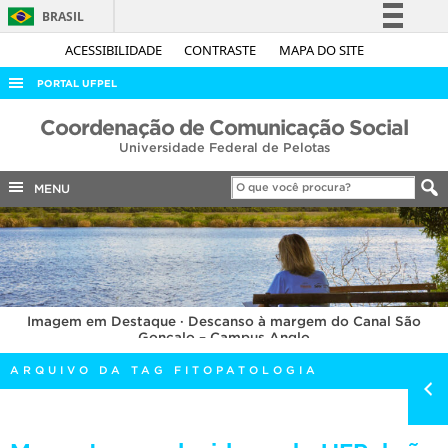
BRASIL
Simplifique!
ACESSIBILIDADE
CONTRASTE
MAPA DO SITE
Comunica BR
PORTAL UFPEL
Participe
ACESSO À INFORMAÇÃO
Coordenação de Comunicação Social
Acesso à informação
Universidade Federal de Pelotas
AUDITORIA
Legislação
COBALTO
MENU
Canais
CONCURSOS
EDITAIS
INTERNACIONAL
Imagem em Destaque · Descanso à margem do Canal São
OUVIDORIA
Gonçalo – Campus Anglo
PORTARIAS
ARQUIVO DA TAG FITOPATOLOGIA
TELEFONES