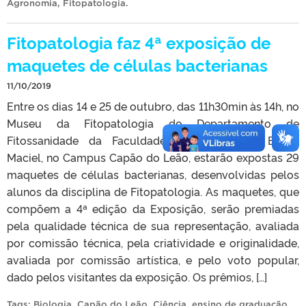
Agronomia
,
Fitopatologia
.
Fitopatologia faz 4ª exposição de
maquetes de células bacterianas
11/10/2019
Entre os dias 14 e 25 de outubro, das 11h30min às 14h, no
Museu da Fitopatologia do Departamento de
Fitossanidade da Faculdade de Agronomia Eliseu
Maciel, no Campus Capão do Leão, estarão expostas 29
maquetes de células bacterianas, desenvolvidas pelos
alunos da disciplina de Fitopatologia. As maquetes, que
compõem a 4ª edição da Exposição, serão premiadas
pela qualidade técnica de sua representação, avaliada
por comissão técnica, pela criatividade e originalidade,
avaliada por comissão artística, e pelo voto popular,
dado pelos visitantes da exposição. Os prêmios, […]
Tags:
Biologia
,
Capão do Leão
,
Ciência
,
ensino de graduação
,