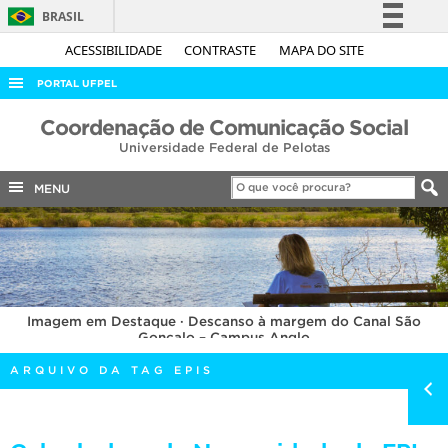
BRASIL
Simplifique!
ACESSIBILIDADE
CONTRASTE
MAPA DO SITE
Comunica BR
PORTAL UFPEL
Participe
ACESSO À INFORMAÇÃO
Coordenação de Comunicação Social
Acesso à informação
Universidade Federal de Pelotas
AUDITORIA
Legislação
COBALTO
MENU
Canais
CONCURSOS
EDITAIS
INTERNACIONAL
Imagem em Destaque · Descanso à margem do Canal São
OUVIDORIA
Gonçalo – Campus Anglo
PORTARIAS
ARQUIVO DA TAG EPIS
TELEFONES