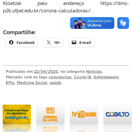
Kloetzel pelo endereço https://dms-
p2k.ufpel.edu.br/corona-calculadoras/.
Compartilhe:
Facebook
18+
E-mail
Publicado
em
22/04/2020
, na categoria
Notícias
.
Marcado com as tags
coronavirus
,
Covid-19
,
Enfermagem
,
EPIs
,
Medicina Social
,
saúde
.