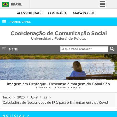
BRASIL
Simplifique!
ACESSIBILIDADE
CONTRASTE
MAPA DO SITE
Comunica BR
PORTAL UFPEL
Participe
ACESSO À INFORMAÇÃO
Coordenação de Comunicação Social
Acesso à informação
Universidade Federal de Pelotas
AUDITORIA
Legislação
COBALTO
MENU
Canais
CONCURSOS
EDITAIS
INTERNACIONAL
Imagem em Destaque · Descanso à margem do Canal São
OUVIDORIA
Gonçalo – Campus Anglo
PORTARIAS
Início
2020
Abril
22
Calculadora de Necessidade de EPIs para o Enfrentamento da Covid
TELEFONES
NOTÍCIAS
>