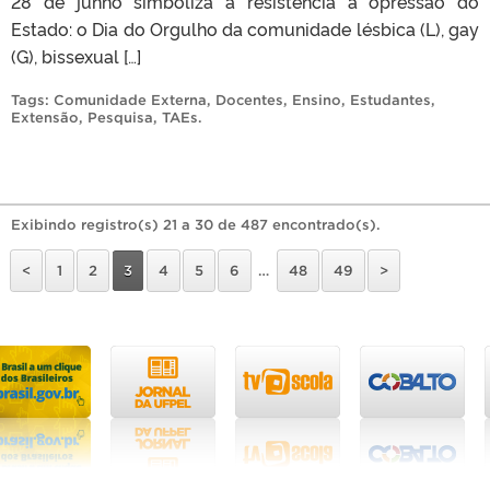
28 de junho simboliza a resistência à opressão do
Estado: o Dia do Orgulho da comunidade lésbica (L), gay
(G), bissexual […]
Tags:
Comunidade Externa
,
Docentes
,
Ensino
,
Estudantes
,
Extensão
,
Pesquisa
,
TAEs
.
Exibindo registro(s) 21 a 30 de 487 encontrado(s).
<
1
2
3
4
5
6
…
48
49
>