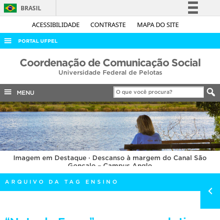
BRASIL
Simplifique!
ACESSIBILIDADE
CONTRASTE
MAPA DO SITE
Comunica BR
PORTAL UFPEL
Participe
ACESSO À INFORMAÇÃO
Coordenação de Comunicação Social
Acesso à informação
Universidade Federal de Pelotas
AUDITORIA
Legislação
COBALTO
MENU
Canais
CONCURSOS
EDITAIS
INTERNACIONAL
Imagem em Destaque · Descanso à margem do Canal São
OUVIDORIA
Gonçalo – Campus Anglo
PORTARIAS
ARQUIVO DA TAG ENSINO
TELEFONES