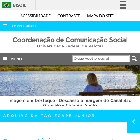
BRASIL
Simplifique!
ACESSIBILIDADE
CONTRASTE
MAPA DO SITE
Comunica BR
PORTAL UFPEL
Participe
ACESSO À INFORMAÇÃO
Coordenação de Comunicação Social
Acesso à informação
Universidade Federal de Pelotas
AUDITORIA
Legislação
COBALTO
MENU
Canais
CONCURSOS
EDITAIS
INTERNACIONAL
Imagem em Destaque · Descanso à margem do Canal São
OUVIDORIA
Gonçalo – Campus Anglo
PORTARIAS
ARQUIVO DA TAG ECAPE JÚNIOR
TELEFONES