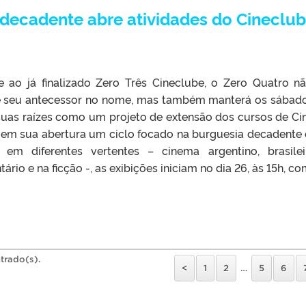
 decadente abre atividades do Cineclu
 ao já finalizado Zero Três Cineclube, o Zero Quatro n
e seu antecessor no nome, mas também manterá os sábad
suas raízes como um projeto de extensão dos cursos de C
 em sua abertura um ciclo focado na burguesia decadente
em diferentes vertentes – cinema argentino, brasile
 e na ficção -, as exibições iniciam no dia 26, às 15h, com
trado(s).
<
1
2
…
5
6