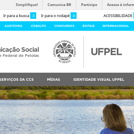
Simplifique!
Comunica BR
Participe
Acesso à infor
Ir para a busca
3
Ir para o rodapé
4
ACESSIBILIDADE
AUDITORIA
COBALTO
CONCURSOS
EDITAIS
INTERNACIONAL
cação Social
e Federal de Pelotas
SERVIÇOS DA CCS
MÍDIAS
IDENTIDADE VISUAL UFPEL