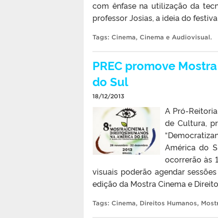
com ênfase na utilização da te
professor Josias, a ideia do festiva
Tags:
Cinema
,
Cinema e Audiovisual
.
PREC promove Mostra 
do Sul
18/12/2013
A Pró-Reitori
de Cultura, p
“Democratiza
América do S
ocorrerão às 1
visuais poderão agendar sessões
edição da Mostra Cinema e Direito
Tags:
Cinema
,
Direitos Humanos
,
Most