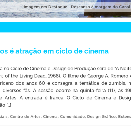
Imagem em Destaque · Descanso à margem do Canal
vos é atração em ciclo de cinema
a no Ciclo de Cinema e Design de Produção será de “A Noit
ht of the Living Dead, 1968). O filme de George A. Romero
icano dos anos 60 e consagra a temática de zumbis, 
 diversos fãs. A sessão ocorre na quinta-feira (11), às 19
e Artes. A entrada é franca. O Ciclo de Cinema e Desi
o […]
iais
,
Centro de Artes
,
Cinema
,
Comunidade
,
Design Gráfico
,
Exten