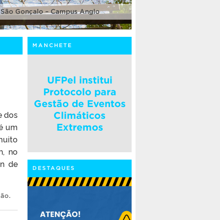
 São Gonçalo – Campus Anglo
MANCHETE
UFPel institui
Protocolo para
Gestão de Eventos
e dos
Climáticos
 é um
Extremos
muito
h, no
gn de
DESTAQUES
são
.