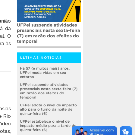
união
UFPel suspende atividades
rá da
presenciais nesta sexta-feira
al. O
(7) em razão dos efeitos do
temporal
rá às
ÚLTIMAS NOTÍCIAS
Há 57 (e muitos mais) anos,
UFPel muda vidas em seu
entorno
UFPel suspende atividades
presenciais nesta sexta-feira (7)
em razão dos efeitos do
temporal
UFPel adota o nível de impacto
osias
alto para o turno da noite de
quinta-feira (6)
e Rio
UFPel estabelece o nível de
Vídeo
impacto médio para a tarde de
otas,
quinta-feira (6)