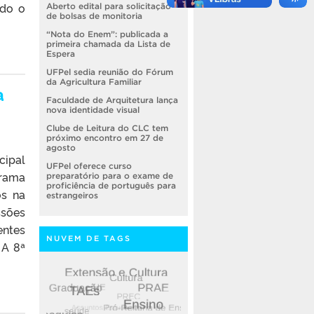
ndo o
Aberto edital para solicitação
de bolsas de monitoria
“Nota do Enem”: publicada a
primeira chamada da Lista de
Espera
UFPel sedia reunião do Fórum
da Agricultura Familiar
a
Faculdade de Arquitetura lança
nova identidade visual
Clube de Leitura do CLC tem
próximo encontro em 27 de
agosto
cipal
UFPel oferece curso
grama
preparatório para o exame de
proficiência de português para
os na
estrangeiros
ssões
entes
NUVEM DE TAGS
 A 8ª