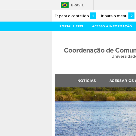
BRASIL
Ir para o conteúdo
1
Ir para o menu
2
PORTAL UFPEL
ACESSO À INFORMAÇÃO
Coordenação de Comuni
Universidad
NOTÍCIAS
ACESSAR OS 