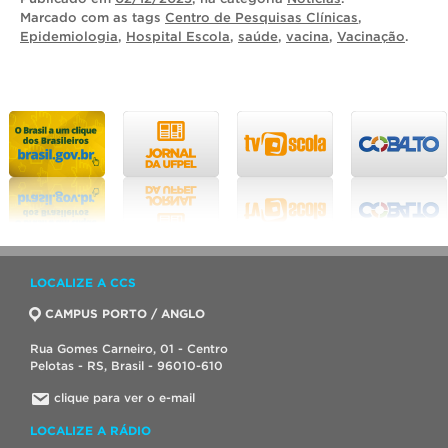
Marcado com as tags
Centro de Pesquisas Clínicas
,
Epidemiologia
,
Hospital Escola
,
saúde
,
vacina
,
Vacinação
.
LOCALIZE A CCS
CAMPUS PORTO / ANGLO
Rua Gomes Carneiro, 01 - Centro
Pelotas - RS, Brasil - 96010-610
clique para ver o e-mail
LOCALIZE A RÁDIO