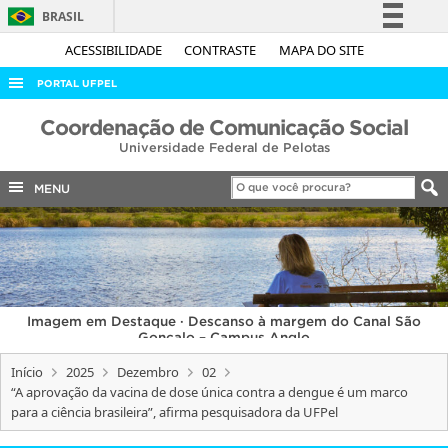
BRASIL
Simplifique!
ACESSIBILIDADE
CONTRASTE
MAPA DO SITE
Comunica BR
PORTAL UFPEL
Participe
ACESSO À INFORMAÇÃO
Coordenação de Comunicação Social
Acesso à informação
Universidade Federal de Pelotas
AUDITORIA
Legislação
COBALTO
MENU
Canais
CONCURSOS
EDITAIS
INTERNACIONAL
Imagem em Destaque · Descanso à margem do Canal São
OUVIDORIA
Gonçalo – Campus Anglo
PORTARIAS
Início
2025
Dezembro
02
“A aprovação da vacina de dose única contra a dengue é um marco
TELEFONES
para a ciência brasileira”, afirma pesquisadora da UFPel