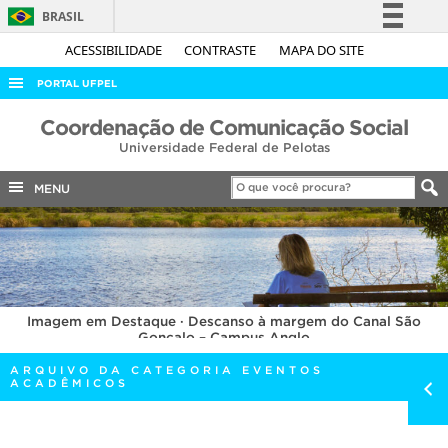
BRASIL
Simplifique!
ACESSIBILIDADE
CONTRASTE
MAPA DO SITE
Comunica BR
PORTAL UFPEL
Participe
ACESSO À INFORMAÇÃO
Coordenação de Comunicação Social
Acesso à informação
Universidade Federal de Pelotas
AUDITORIA
Legislação
COBALTO
MENU
Canais
CONCURSOS
EDITAIS
INTERNACIONAL
Imagem em Destaque · Descanso à margem do Canal São
OUVIDORIA
Gonçalo – Campus Anglo
PORTARIAS
ARQUIVO DA CATEGORIA EVENTOS
ACADÊMICOS
TELEFONES