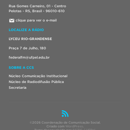
Rua Gomes Carneiro, 01 - Centro
Pelotas - RS, Brasil - 96010-610
clique para ver o e-mail
LOCALIZE A RÁDIO
LYCEU RIO-GRANDENSE
Praça 7 de Julho, 180
federalfm@ufpel.edu.br
SOBRE A CCS
Núcleo Comunicação Institucional
Núcleo de Radiodifusão Pública
Secretaria
©2026 Coordenação de Comunicação Social.
Criado com
WordPress
.
Tema desenvolvido por
SGTIC / UFPel
.