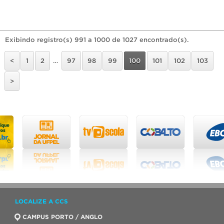
Exibindo registro(s) 991 a 1000 de 1027 encontrado(s).
<
1
2
…
97
98
99
100
101
102
103
>
LOCALIZE A CCS
CAMPUS PORTO / ANGLO