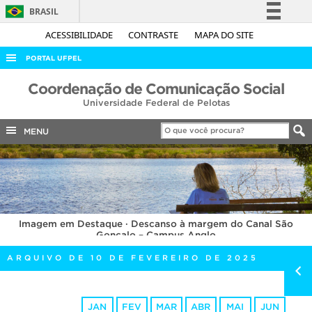
BRASIL
Simplifique!
ACESSIBILIDADE
CONTRASTE
MAPA DO SITE
Comunica BR
PORTAL UFPEL
Participe
ACESSO À INFORMAÇÃO
Coordenação de Comunicação Social
Acesso à informação
Universidade Federal de Pelotas
AUDITORIA
Legislação
COBALTO
MENU
Canais
CONCURSOS
EDITAIS
INTERNACIONAL
Imagem em Destaque · Descanso à margem do Canal São
OUVIDORIA
Gonçalo – Campus Anglo
PORTARIAS
ARQUIVO DE 10 DE FEVEREIRO DE 2025
TELEFONES
JAN
FEV
MAR
ABR
MAI
JUN