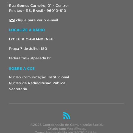
Rua Gomes Carneiro, 01 - Centro
Pelotas - RS, Brasil - 96010-610
clique para ver o e-mail
LOCALIZE A RÁDIO
LYCEU RIO-GRANDENSE
Praça 7 de Julho, 180
federalfm@ufpel.edu.br
SOBRE A CCS
Núcleo Comunicação Institucional
Núcleo de Radiodifusão Pública
Secretaria
©2026 Coordenação de Comunicação Social.
Criado com
WordPress
.
Tema desenvolvido por
SGTIC / UFPel
.