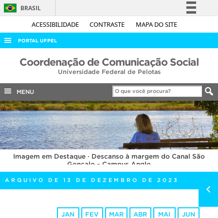
BRASIL
Simplifique!
ACESSIBILIDADE
CONTRASTE
MAPA DO SITE
Comunica BR
PORTAL UFPEL
Participe
ACESSO À INFORMAÇÃO
Coordenação de Comunicação Social
Acesso à informação
Universidade Federal de Pelotas
AUDITORIA
Legislação
COBALTO
MENU
Canais
CONCURSOS
EDITAIS
INTERNACIONAL
Imagem em Destaque · Descanso à margem do Canal São
OUVIDORIA
Gonçalo – Campus Anglo
PORTARIAS
ARQUIVO DE 13 DE DEZEMBRO DE 2023
TELEFONES
JAN
FEV
MAR
ABR
MAI
JUN