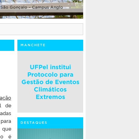
 São Gonçalo – Campus Anglo
MANCHETE
UFPel institui
Protocolo para
Gestão de Eventos
Climáticos
Extremos
ação
l de
adas
 para
DESTAQUES
, que
ão é