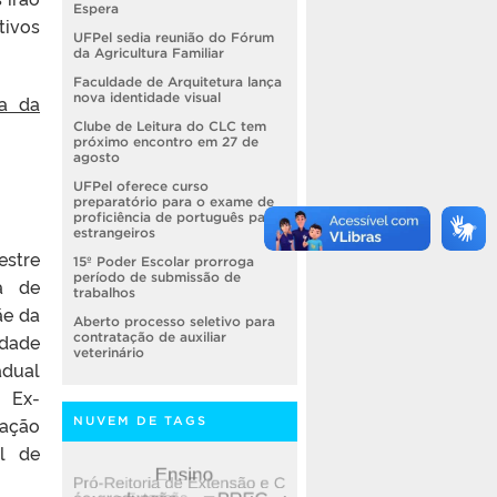
Espera
tivos
UFPel sedia reunião do Fórum
da Agricultura Familiar
Faculdade de Arquitetura lança
nova identidade visual
na da
Clube de Leitura do CLC tem
próximo encontro em 27 de
agosto
UFPel oferece curso
preparatório para o exame de
proficiência de português para
estrangeiros
estre
15º Poder Escolar prorroga
período de submissão de
a de
trabalhos
ãe da
Aberto processo seletivo para
idade
contratação de auxiliar
veterinário
adual
 Ex-
cação
NUVEM DE TAGS
al de