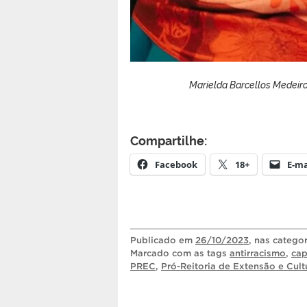
Marielda Barcellos Medeir
Compartilhe:
Facebook
18+
E-ma
Publicado
em
26/10/2023
, nas catego
Marcado com as tags
antirracismo
,
cap
PREC
,
Pró-Reitoria de Extensão e Cult