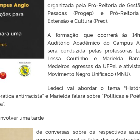
organizada pela Pró-Reitoria de Gest
Pessoas (Progep) e Pró-Reitori
Extensão e Cultura (Prec).
A formação, que ocorrerá às 14h
Auditório Acadêmico do Campus An
será conduzida pelas professoras L
Lessa Coutinho e Marielda Barce
Medeiros, egressas da UFPel e ativist
Movimento Negro Unificado (MNU).
Ledeci vai abordar o tema “Histó
tica antirracista” e Marielda falará sobre “Políticas e Poét
a”.
envolver uma tarde
de conversas sobre os respectivos assu
momento no qual as falas das palestrantes