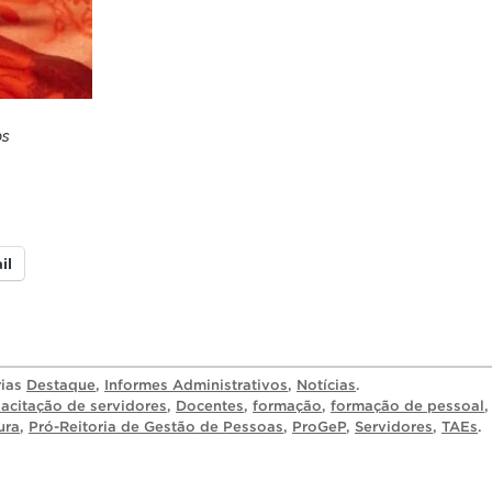
os
il
rias
Destaque
,
Informes Administrativos
,
Notícias
.
acitação de servidores
,
Docentes
,
formação
,
formação de pessoal
,
ura
,
Pró-Reitoria de Gestão de Pessoas
,
ProGeP
,
Servidores
,
TAEs
.