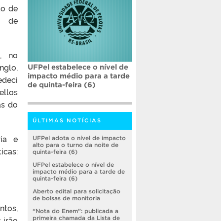
ão de
a de
, no
glo,
UFPel estabelece o nível de
impacto médio para a tarde
edeci
de quinta-feira (6)
llos
as do
ÚLTIMAS NOTÍCIAS
ria e
UFPel adota o nível de impacto
alto para o turno da noite de
icas:
quinta-feira (6)
UFPel estabelece o nível de
impacto médio para a tarde de
quinta-feira (6)
Aberto edital para solicitação
de bolsas de monitoria
ntos,
“Nota do Enem”: publicada a
 irão
primeira chamada da Lista de