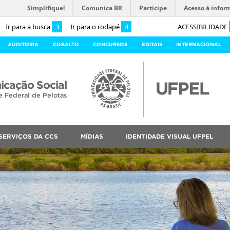
Simplifique!
Comunica BR
Participe
Acesso à infor
Ir para a busca
3
Ir para o rodapé
4
ACESSIBILIDADE
AUDITORIA
COBALTO
CONCURSOS
EDITAIS
INTERNACIONAL
cação Social
e Federal de Pelotas
SERVIÇOS DA CCS
MÍDIAS
IDENTIDADE VISUAL UFPEL