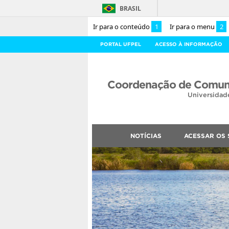
BRASIL
Ir para o conteúdo
1
Ir para o menu
2
PORTAL UFPEL
ACESSO À INFORMAÇÃO
Coordenação de Comuni
Universidad
NOTÍCIAS
ACESSAR OS 