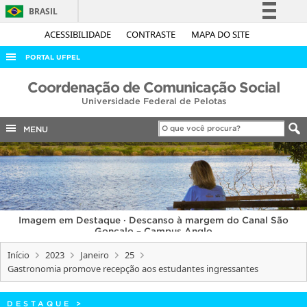
BRASIL
Simplifique!
ACESSIBILIDADE
CONTRASTE
MAPA DO SITE
Comunica BR
PORTAL UFPEL
Participe
ACESSO À INFORMAÇÃO
Coordenação de Comunicação Social
Acesso à informação
Universidade Federal de Pelotas
AUDITORIA
Legislação
COBALTO
MENU
Canais
CONCURSOS
EDITAIS
INTERNACIONAL
Imagem em Destaque · Descanso à margem do Canal São
OUVIDORIA
Gonçalo – Campus Anglo
PORTARIAS
Início
2023
Janeiro
25
Gastronomia promove recepção aos estudantes ingressantes
TELEFONES
DESTAQUE
>