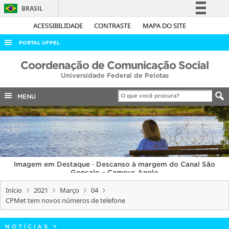
BRASIL
Simplifique!
ACESSIBILIDADE
CONTRASTE
MAPA DO SITE
Comunica BR
PORTAL UFPEL
Participe
ACESSO À INFORMAÇÃO
Coordenação de Comunicação Social
Acesso à informação
Universidade Federal de Pelotas
AUDITORIA
Legislação
COBALTO
MENU
Canais
CONCURSOS
EDITAIS
INTERNACIONAL
Imagem em Destaque · Descanso à margem do Canal São
OUVIDORIA
Gonçalo – Campus Anglo
PORTARIAS
Início
2021
Março
04
CPMet tem novos números de telefone
TELEFONES
NOTÍCIAS
>