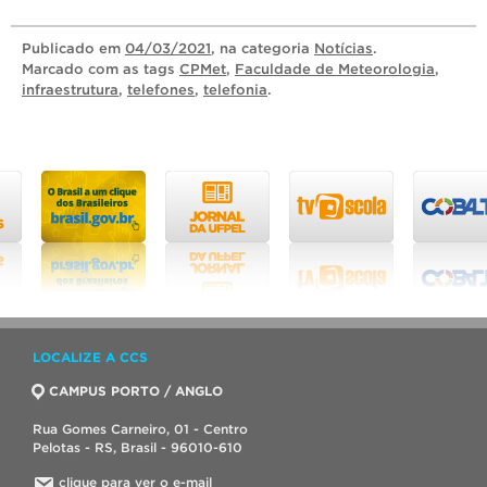
Publicado
em
04/03/2021
, na categoria
Notícias
.
Marcado com as tags
CPMet
,
Faculdade de Meteorologia
,
infraestrutura
,
telefones
,
telefonia
.
LOCALIZE A CCS
CAMPUS PORTO / ANGLO
Rua Gomes Carneiro, 01 - Centro
Pelotas - RS, Brasil - 96010-610
clique para ver o e-mail