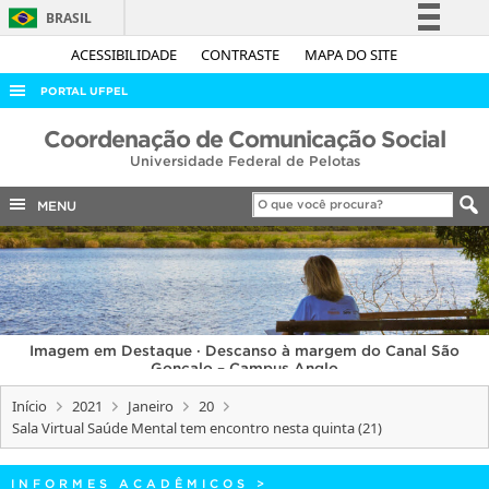
BRASIL
Simplifique!
ACESSIBILIDADE
CONTRASTE
MAPA DO SITE
Comunica BR
PORTAL UFPEL
Participe
ACESSO À INFORMAÇÃO
Coordenação de Comunicação Social
Acesso à informação
Universidade Federal de Pelotas
AUDITORIA
Legislação
COBALTO
MENU
Canais
CONCURSOS
EDITAIS
INTERNACIONAL
Imagem em Destaque · Descanso à margem do Canal São
OUVIDORIA
Gonçalo – Campus Anglo
PORTARIAS
Início
2021
Janeiro
20
Sala Virtual Saúde Mental tem encontro nesta quinta (21)
TELEFONES
INFORMES ACADÊMICOS
>