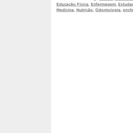
Educação Física
,
Enfermagem
,
Estuda
Medicina
,
Nutrição
,
Odontologia
,
prof