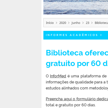
Início
2020
Junho
23
Bibliote
INFORMES ACADÊMICOS
>
Biblioteca ofer
gratuito por 60 d
O
InforMed
é uma plataforma de 
informações de qualidade para a t
estudos alinhados com metodolog
Preencha aqui o formulário dedic
total e gratuito por 60 dias.