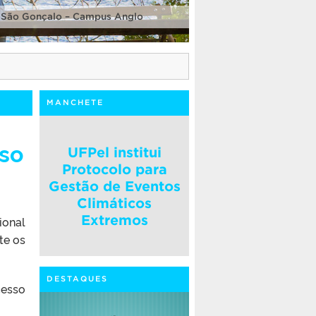
 São Gonçalo – Campus Anglo
MANCHETE
sso
UFPel institui
Protocolo para
Gestão de Eventos
Climáticos
Extremos
ional
te os
DESTAQUES
cesso