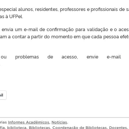
special alunos, residentes, professores e profissionais de 
as à UFPel.
 envia um e-mail de confirmação para validação e o aces
çam a contar a partir do momento em que cada pessoa efet
u problemas de acesso, envie e-mail p
.
il
orias
Informes Acadêmicos
,
Notícias
.
fia
,
biblioteca
,
Bibliotecas
,
Coordenação de Bibliotecas
,
Docentes
,