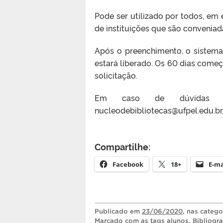
Pode ser utilizado por todos, em e
de instituições que são conveniad
Após o preenchimento, o sistema
estará liberado. Os 60 dias come
solicitação.
Em caso de dúvidas o
nucleodebibliotecas@ufpel.edu.br
Compartilhe:
Facebook
18+
E-ma
Publicado
em
23/06/2020
, nas categ
Marcado com as tags
alunos
,
Bibliogra