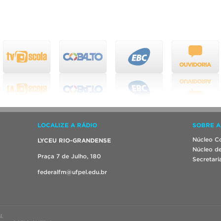
LOCALIZE A RÁDIO
SOBRE A
Núcleo Co
LYCEU RIO-GRANDENSE
Núcleo de
Praça 7 de Julho, 180
Secretari
federalfm@ufpel.edu.br
l.