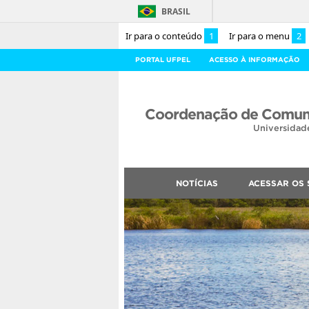
BRASIL
Ir para o conteúdo
1
Ir para o menu
2
PORTAL UFPEL
ACESSO À INFORMAÇÃO
Coordenação de Comuni
Universidad
NOTÍCIAS
ACESSAR OS 