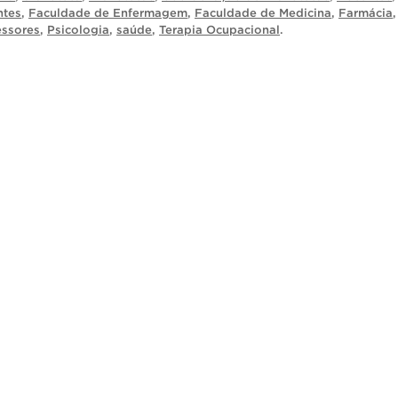
ntes
,
Faculdade de Enfermagem
,
Faculdade de Medicina
,
Farmácia
,
essores
,
Psicologia
,
saúde
,
Terapia Ocupacional
.