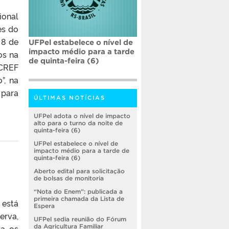
ional
es do
 8 de
UFPel estabelece o nível de
impacto médio para a tarde
os na
de quinta-feira (6)
(CREF
”, na
 para
ÚLTIMAS NOTÍCIAS
UFPel adota o nível de impacto
alto para o turno da noite de
quinta-feira (6)
UFPel estabelece o nível de
impacto médio para a tarde de
quinta-feira (6)
Aberto edital para solicitação
de bolsas de monitoria
“Nota do Enem”: publicada a
primeira chamada da Lista de
 está
Espera
erva,
UFPel sedia reunião do Fórum
ja os
da Agricultura Familiar