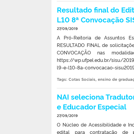
Resultado final do Edi
L10 8ª Convocação S
27/09/2019
A Pró-Reitoria de Assuntos Es
RESULTADO FINAL de solicitaçõe
CONVOCAÇÃO nas modalid
https://wp.ufpel.edu.br/sisu/201
l9-e-l10-8a-convocacao-sisu2019
Tags:
Cotas Sociais
,
ensino de gradua
NAI seleciona Traduto
e Educador Especial
27/09/2019
O Núcleo de Acessibilidade e In
edital para contratação de p