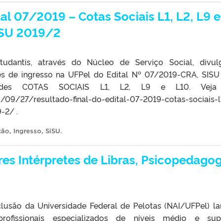
tal 07/2019 – Cotas Sociais L1, L2, L9 e
ISU 2019/2
tudantis, através do Núcleo de Serviço Social, divu
s de ingresso na UFPel do Edital Nº 07/2019-CRA, SISU
ades COTAS SOCIAIS L1, L2, L9 e L10. Vej
9/09/27/resultado-final-do-edital-07-2019-cotas-sociais-l
-2/ .
ção
,
Ingresso
,
SiSU
.
res Intérpretes de Libras, Psicopedago
clusão da Universidade Federal de Pelotas (NAI/UFPel) l
rofissionais especializados de níveis médio e supe