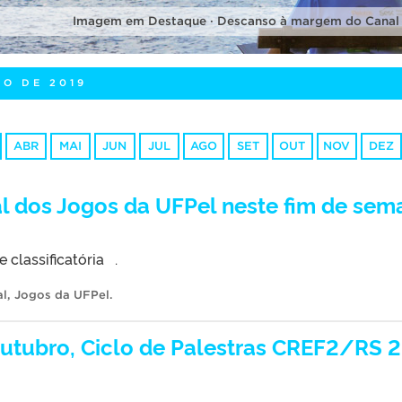
Imagem em Destaque · Descanso à margem do Canal
RO DE 2019
ABR
MAI
JUN
JUL
AGO
SET
OUT
NOV
DEZ
l dos Jogos da UFPel neste fim de sem
classificatória .
al
,
Jogos da UFPel
.
outubro, Ciclo de Palestras CREF2/RS 