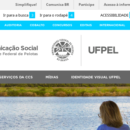
Simplifique!
Comunica BR
Participe
Acesso à infor
Ir para a busca
3
Ir para o rodapé
4
ACESSIBILIDADE
AUDITORIA
COBALTO
CONCURSOS
EDITAIS
INTERNACIONAL
cação Social
e Federal de Pelotas
SERVIÇOS DA CCS
MÍDIAS
IDENTIDADE VISUAL UFPEL