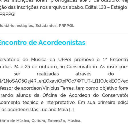
ão das inscrições nos arquivos abaixo. Edital 133 – Estágio
o PRPPGI
luntário
,
estágios
,
Estudantes
,
PRPPGI
.
 Encontro de Acordeonistas
ervatório de Música da UFPel promove o 1º Encontr
o dias 24 e 25 de outubro, no Conservatório. As inscriçõe
m ser realizadas através do l
s/d/1NoSAO5Qsj4R_eh1OxaviGtxPOc7WTUT-Lf11OJckEO0/e
essor de acordeon Vinícius Terres, tem como objetivo fom
grando alunos da Oficina de Acordeon do Conservató
amento técnico e interpretativo. Em sua primeira ediç
os acordeonistas Luciano Maia […]
tório de Música
,
Cultura
,
Extensão
,
Música
.