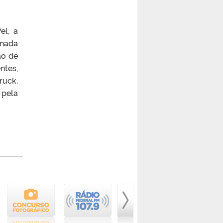
el, a
enada
ão de
ntes,
ruck.
 pela