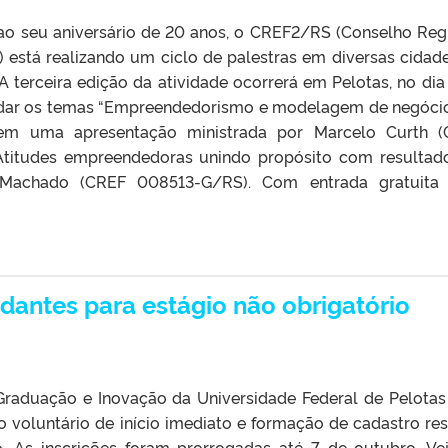
 seu aniversário de 20 anos, o CREF2/RS (Conselho Reg
) está realizando um ciclo de palestras em diversas cidad
A terceira edição da atividade ocorrerá em Pelotas, no dia
ordar os temas “Empreendedorismo e modelagem de negóci
 em uma apresentação ministrada por Marcelo Curth 
Atitudes empreendedoras unindo propósito com resultado
e Machado (CREF 008513-G/RS). Com entrada gratuita
.
dantes para estágio não obrigatório
-Graduação e Inovação da Universidade Federal de Pelotas
 voluntário de início imediato e formação de cadastro res
o. As inscrições foram prorrogadas até 7 de outubro. Ve