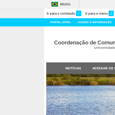
BRASIL
Ir para o conteúdo
1
Ir para o menu
2
PORTAL UFPEL
ACESSO À INFORMAÇÃO
Coordenação de Comuni
Universidad
NOTÍCIAS
ACESSAR OS 