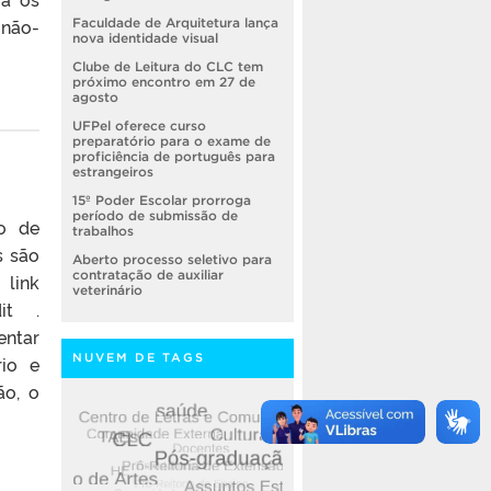
 não-
Faculdade de Arquitetura lança
nova identidade visual
Clube de Leitura do CLC tem
próximo encontro em 27 de
agosto
UFPel oferece curso
preparatório para o exame de
proficiência de português para
estrangeiros
15º Poder Escolar prorroga
período de submissão de
o de
trabalhos
s são
Aberto processo seletivo para
contratação de auxiliar
ink
veterinário
dit .
entar
NUVEM DE TAGS
rio e
ão, o