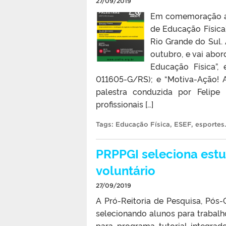
27/09/2019
Em comemoração ao
de Educação Física
Rio Grande do Sul. 
outubro, e vai ab
Educação Física”,
011605-G/RS); e “Motiva-Ação! 
palestra conduzida por Felip
profissionais […]
Tags:
Educação Física
,
ESEF
,
esportes
PRPPGI seleciona estu
voluntário
27/09/2019
A Pró-Reitoria de Pesquisa, Pós
selecionando alunos para trabalho
para programa tutorial integrad