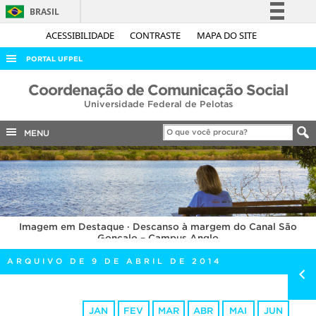
BRASIL
Simplifique!
ACESSIBILIDADE
CONTRASTE
MAPA DO SITE
Comunica BR
PORTAL UFPEL
Participe
ACESSO À INFORMAÇÃO
Coordenação de Comunicação Social
Acesso à informação
Universidade Federal de Pelotas
AUDITORIA
Legislação
COBALTO
MENU
Canais
CONCURSOS
EDITAIS
INTERNACIONAL
Imagem em Destaque · Descanso à margem do Canal São
OUVIDORIA
Gonçalo – Campus Anglo
PORTARIAS
ARQUIVO DE 9 DE ABRIL DE 2014
TELEFONES
JAN
FEV
MAR
ABR
MAI
JUN