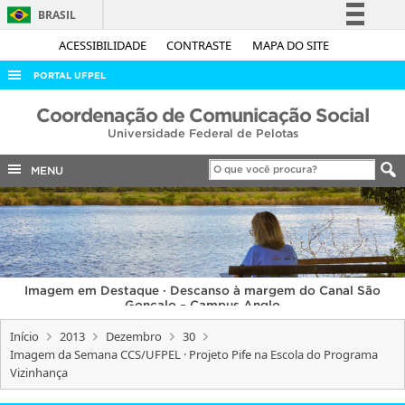
BRASIL
Simplifique!
ACESSIBILIDADE
CONTRASTE
MAPA DO SITE
Comunica BR
PORTAL UFPEL
Participe
ACESSO À INFORMAÇÃO
Coordenação de Comunicação Social
Acesso à informação
Universidade Federal de Pelotas
AUDITORIA
Legislação
COBALTO
MENU
Canais
CONCURSOS
EDITAIS
INTERNACIONAL
Imagem em Destaque · Descanso à margem do Canal São
OUVIDORIA
Gonçalo – Campus Anglo
PORTARIAS
Início
2013
Dezembro
30
Imagem da Semana CCS/UFPEL · Projeto Pife na Escola do Programa
TELEFONES
Vizinhança