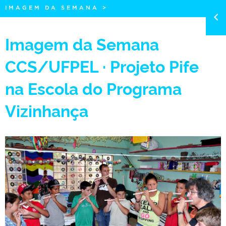
IMAGEM DA SEMANA
>
Imagem da Semana
CCS/UFPEL · Projeto Pife
na Escola do Programa
Vizinhança