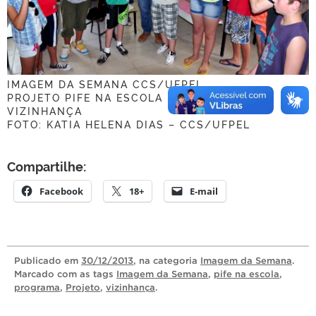
IMAGEM DA SEMANA CCS/UFPEL
PROJETO PIFE NA ESCOLA DO PROGRAMA
VIZINHANÇA
FOTO: KATIA HELENA DIAS – CCS/UFPEL
Compartilhe:
Facebook
18+
E-mail
Publicado
em
30/12/2013
, na categoria
Imagem da Semana
.
Marcado com as tags
Imagem da Semana
,
pife na escola
,
programa
,
Projeto
,
vizinhança
.