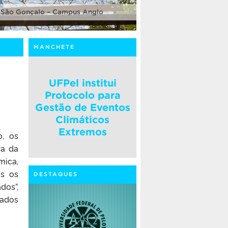
 São Gonçalo – Campus Anglo
MANCHETE
UFPel institui
Protocolo para
Gestão de Eventos
Climáticos
Extremos
o, os
ra da
mica,
os os
DESTAQUES
dos”,
zados