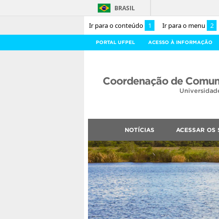
BRASIL
Ir para o conteúdo
1
Ir para o menu
2
PORTAL UFPEL
ACESSO À INFORMAÇÃO
Coordenação de Comuni
Universidad
NOTÍCIAS
ACESSAR OS 