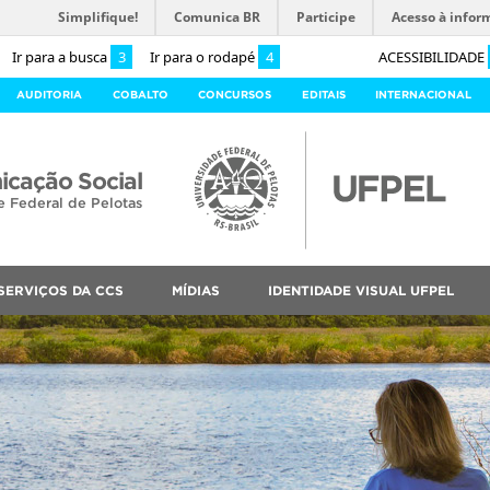
Simplifique!
Comunica BR
Participe
Acesso à infor
Ir para a busca
3
Ir para o rodapé
4
ACESSIBILIDADE
AUDITORIA
COBALTO
CONCURSOS
EDITAIS
INTERNACIONAL
cação Social
e Federal de Pelotas
SERVIÇOS DA CCS
MÍDIAS
IDENTIDADE VISUAL UFPEL