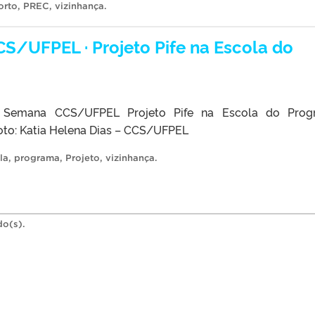
orto
,
PREC
,
vizinhança
.
/UFPEL · Projeto Pife na Escola do
Semana CCS/UFPEL Projeto Pife na Escola do Prog
oto: Katia Helena Dias – CCS/UFPEL
la
,
programa
,
Projeto
,
vizinhança
.
do(s).