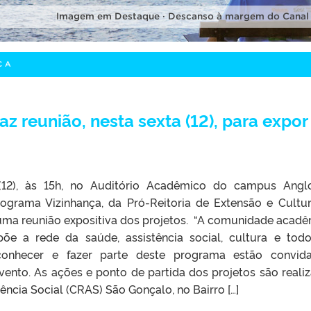
Imagem em Destaque · Descanso à margem do Canal
ÇA
z reunião, nesta sexta (12), para expor
 (12), às 15h, no Auditório Acadêmico do campus Angl
rograma Vizinhança, da Pró-Reitoria de Extensão e Cultu
 uma reunião expositiva dos projetos. “A comunidade acadê
õe a rede da saúde, assistência social, cultura e tod
onhecer e fazer parte deste programa estão convida
ento. As ações e ponto de partida dos projetos são reali
ência Social (CRAS) São Gonçalo, no Bairro […]