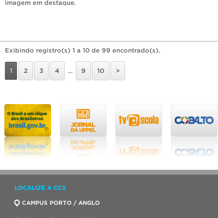
imagem em destaque
.
Exibindo registro(s) 1 a 10 de 99 encontrado(s).
1
2
3
4
…
9
10
>
LOCALIZE A CCS
CAMPUS PORTO / ANGLO