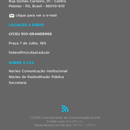
Rua Gomes Carneiro, 01 - Centro
Pelotas - RS, Brasil - 96010-610
clique para ver o e-mail
LOCALIZE A RÁDIO
LYCEU RIO-GRANDENSE
Praça 7 de Julho, 180
federalfm@ufpel.edu.br
SOBRE A CCS
Núcleo Comunicação Institucional
Núcleo de Radiodifusão Pública
Secretaria
©2026 Coordenação de Comunicação Social.
Criado com
WordPress
.
Tema desenvolvido por
SGTIC / UFPel
.