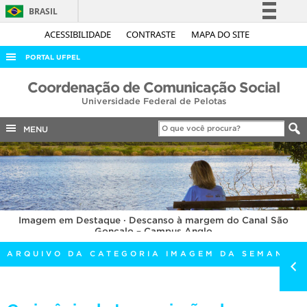
BRASIL
Simplifique!
ACESSIBILIDADE
CONTRASTE
MAPA DO SITE
Comunica BR
PORTAL UFPEL
Participe
ACESSO À INFORMAÇÃO
Coordenação de Comunicação Social
Acesso à informação
Universidade Federal de Pelotas
AUDITORIA
Legislação
COBALTO
MENU
Canais
CONCURSOS
EDITAIS
INTERNACIONAL
Imagem em Destaque · Descanso à margem do Canal São
OUVIDORIA
Gonçalo – Campus Anglo
PORTARIAS
ARQUIVO DA CATEGORIA IMAGEM DA SEMANA
TELEFONES