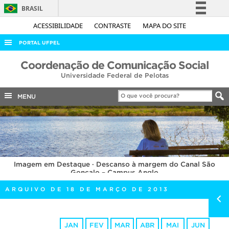
BRASIL
Simplifique!
ACESSIBILIDADE
CONTRASTE
MAPA DO SITE
Comunica BR
PORTAL UFPEL
Participe
ACESSO À INFORMAÇÃO
Coordenação de Comunicação Social
Acesso à informação
Universidade Federal de Pelotas
AUDITORIA
Legislação
COBALTO
MENU
Canais
CONCURSOS
EDITAIS
INTERNACIONAL
Imagem em Destaque · Descanso à margem do Canal São
OUVIDORIA
Gonçalo – Campus Anglo
PORTARIAS
ARQUIVO DE 18 DE MARÇO DE 2013
TELEFONES
JAN
FEV
MAR
ABR
MAI
JUN