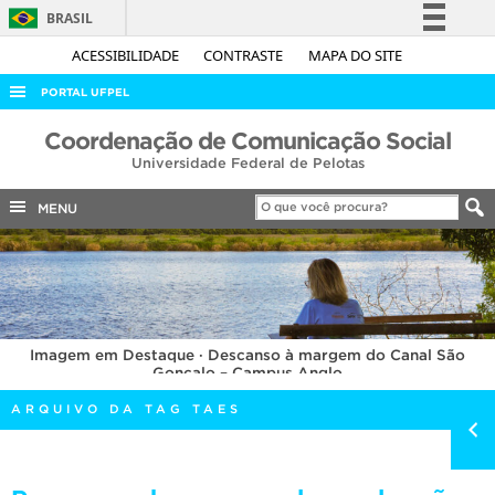
BRASIL
Simplifique!
ACESSIBILIDADE
CONTRASTE
MAPA DO SITE
Comunica BR
PORTAL UFPEL
Participe
ACESSO À INFORMAÇÃO
Coordenação de Comunicação Social
Acesso à informação
Universidade Federal de Pelotas
AUDITORIA
Legislação
COBALTO
MENU
Canais
CONCURSOS
EDITAIS
INTERNACIONAL
Imagem em Destaque · Descanso à margem do Canal São
OUVIDORIA
Gonçalo – Campus Anglo
PORTARIAS
ARQUIVO DA TAG TAES
TELEFONES