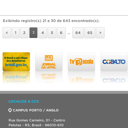
Exibindo registro(s) 21 a 30 de 643 encontrado(s).
<
1
2
3
4
5
6
…
64
65
>
LOCALIZE A CCS
CAMPUS PORTO / ANGLO
Rua Gomes Carneiro, 01 - Centro
Pelotas - RS, Brasil - 96010-610