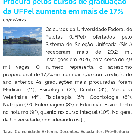
Procura pelos cursos de graduação
da UFPel aumenta em mais de 17%
09/02/2026
Os cursos da Universidade Federal de
Pelotas (UFPel) ofertados pelo
Sistema de Seleção Unificada (Sisu)
receberam mais de 20,2 mil
inscrições em 2026, para cerca de 2,9
mil vagas. O número representa o acréscimo
proporcional de 17,7% em comparação com a edição do
ano anterior. As graduações mais procuradas foram
Medicina (1º), Psicologia (2º), Direito (3º), Medicina
Veterinária (4º), Fisioterapia (5º), Odontologia (6º),
Nutrição (7º), Enfermagem (8º) e Educação Física, tanto
no noturno (9º), quanto no curso integral (10º). No geral
da Universidade, considerando os […]
Tags:
Comunidade Externa
,
Docentes
,
Estudantes
,
Pró-Reitoria