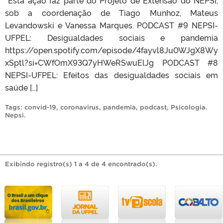
sob a coordenação de Tiago Munhoz, Mateus
Levandowski e Vanessa Marques. PODCAST #9 NEPSI-
UFPEL: Desigualdades sociais e pandemia
https://open.spotify.com/episode/4fayvl8Ju0WJgX8Wy
xSptl?si=CWfOmX93Q7yHWeRSwuElJg PODCAST #8
NEPSI-UFPEL: Efeitos das desigualdades sociais em
saúde […]
Tags:
convid-19
,
coronavirus
,
pandemia
,
podcast
,
Psicologia.
Nepsi
.
Exibindo registro(s) 1 a 4 de 4 encontrado(s).