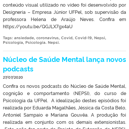
conteúdo visual utilizado no vídeo foi desenvolvido por
Designeria – Empresa Júnior UFPel, sob supervisão da
professora Helena de Araújo Neves. Confira em
https://youtu.be/QGJLX7gx4aU
Tags:
ansiedade
,
coronavirus
,
Covid
,
Covid-19
,
Nepsi
,
Psicologia
,
Psicologia. Nepsi
.
Núcleo de Saúde Mental lança novos
podcasts
27/07/2020
Confira os novos podcasts do Núcleo de Saúde Mental,
cognição e comportamento (NEPSI), do curso de
Psicologia da UFPel. A idealização destes episódios foi
realizada por Eduarda Magalhães, Jéssica da Costa Belo,
Antoniel Sampaio e Mariana Gouvêa. A produção foi
realizada em conjunto com os demais extensionistas.
Esta ação faz parte do Projeto de Extensão do NEPSI,