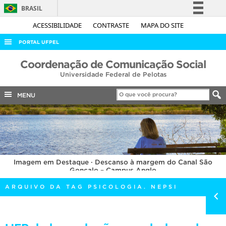
BRASIL
Simplifique!
ACESSIBILIDADE
CONTRASTE
MAPA DO SITE
Comunica BR
PORTAL UFPEL
Participe
ACESSO À INFORMAÇÃO
Coordenação de Comunicação Social
Acesso à informação
Universidade Federal de Pelotas
AUDITORIA
Legislação
COBALTO
MENU
Canais
CONCURSOS
EDITAIS
INTERNACIONAL
Imagem em Destaque · Descanso à margem do Canal São
OUVIDORIA
Gonçalo – Campus Anglo
PORTARIAS
ARQUIVO DA TAG PSICOLOGIA. NEPSI
TELEFONES