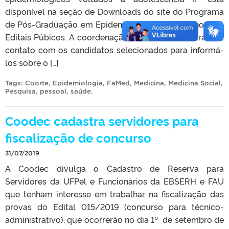
disponível na seção de Downloads do site do Programa
de Pós-Graduação em Epidemiologia da UFPel, no item
Editais Púbicos. A coordenação do estudo irá entrar em
contato com os candidatos selecionados para informá-
los sobre o […]
Tags:
Coorte
,
Epidemiologia
,
FaMed
,
Medicina
,
Medicina Social
,
Pesquisa
,
pessoal
,
saúde
.
Coodec cadastra servidores para
fiscalização de concurso
31/07/2019
A Coodec divulga o Cadastro de Reserva para
Servidores da UFPel e Funcionários da EBSERH e FAU
que tenham interesse em trabalhar na fiscalização das
provas do Edital 015/2019 (concurso para técnico-
administrativo), que ocorrerão no dia 1º de setembro de