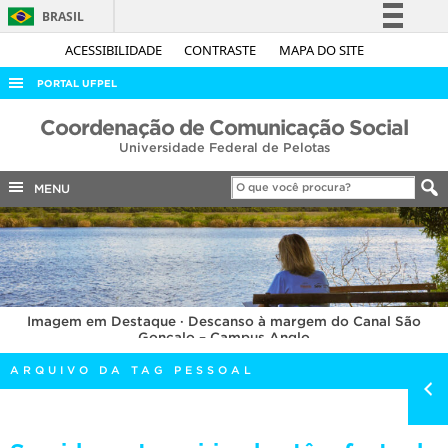
BRASIL
Simplifique!
ACESSIBILIDADE
CONTRASTE
MAPA DO SITE
Comunica BR
PORTAL UFPEL
Participe
ACESSO À INFORMAÇÃO
Coordenação de Comunicação Social
Acesso à informação
Universidade Federal de Pelotas
AUDITORIA
Legislação
COBALTO
MENU
Canais
CONCURSOS
EDITAIS
INTERNACIONAL
Imagem em Destaque · Descanso à margem do Canal São
OUVIDORIA
Gonçalo – Campus Anglo
PORTARIAS
ARQUIVO DA TAG PESSOAL
TELEFONES