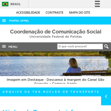
BRASIL
Simplifique!
ACESSIBILIDADE
CONTRASTE
MAPA DO SITE
Comunica BR
PORTAL UFPEL
Participe
ACESSO À INFORMAÇÃO
Coordenação de Comunicação Social
Acesso à informação
Universidade Federal de Pelotas
AUDITORIA
Legislação
COBALTO
MENU
Canais
CONCURSOS
EDITAIS
INTERNACIONAL
Imagem em Destaque · Descanso à margem do Canal São
OUVIDORIA
Gonçalo – Campus Anglo
PORTARIAS
ARQUIVO DA TAG NÚCLEO DE TRANSPORTE
TELEFONES