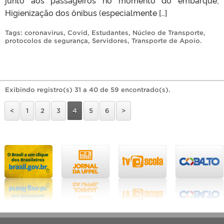
Higienização dos ônibus (especialmente […]
Tags:
coronavirus
,
Covid
,
Estudantes
,
Núcleo de Transporte
,
protocolos de segurança
,
Servidores
,
Transporte de Apoio
.
Exibindo registro(s) 31 a 40 de 59 encontrado(s).
<
1
2
3
4
5
6
>