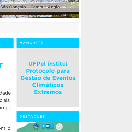
 São Gonçalo – Campus Anglo
MANCHETE
r
UFPel institui
Protocolo para
Gestão de Eventos
Climáticos
Extremos
idade
iais.
ampi,
DESTAQUES
com o