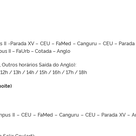
 II -Parada XV – CEU – FaMed – Canguru – CEU – Parada
us II – FaUrb – Cotada – Anglo
, Outros horários Saída do Anglo):
12h / 13h / 14h / 15h / 16h / 17h / 18h
oite)
ampus II – CEU – FaMed – Canguru – CEU – Parada XV – A
 Salis Goulart):