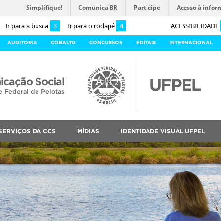
Simplifique!
Comunica BR
Participe
Acesso à infor
Ir para a busca
3
Ir para o rodapé
4
ACESSIBILIDADE
AUDITORIA
COBALTO
CONCURSOS
EDITAIS
INTERNACIONAL
cação Social
e Federal de Pelotas
SERVIÇOS DA CCS
MÍDIAS
IDENTIDADE VISUAL UFPEL