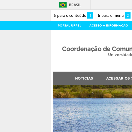
BRASIL
Ir para o conteúdo
1
Ir para o menu
2
PORTAL UFPEL
ACESSO À INFORMAÇÃO
Coordenação de Comuni
Universidad
NOTÍCIAS
ACESSAR OS 