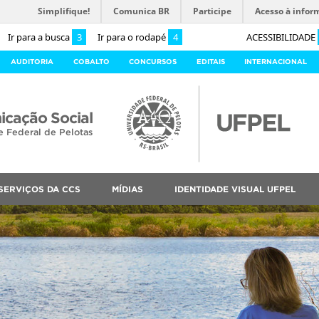
Simplifique!
Comunica BR
Participe
Acesso à infor
Ir para a busca
3
Ir para o rodapé
4
ACESSIBILIDADE
AUDITORIA
COBALTO
CONCURSOS
EDITAIS
INTERNACIONAL
cação Social
e Federal de Pelotas
SERVIÇOS DA CCS
MÍDIAS
IDENTIDADE VISUAL UFPEL