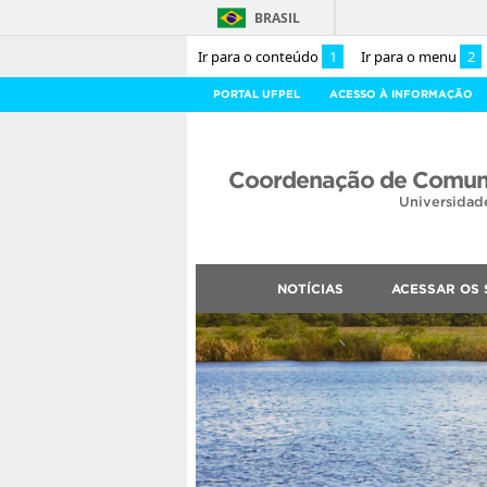
BRASIL
Ir para o conteúdo
1
Ir para o menu
2
PORTAL UFPEL
ACESSO À INFORMAÇÃO
Coordenação de Comuni
Universidad
NOTÍCIAS
ACESSAR OS 