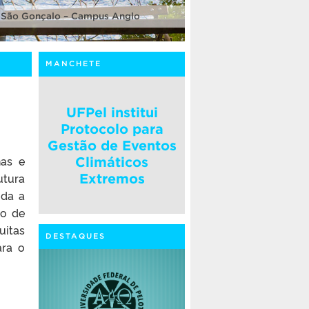
 São Gonçalo – Campus Anglo
MANCHETE
UFPel institui
Protocolo para
Gestão de Eventos
nas e
Climáticos
utura
Extremos
oda a
mo de
uitas
DESTAQUES
ara o