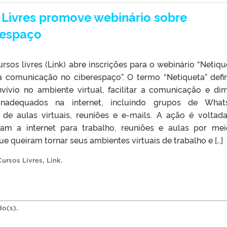
 Livres promove webinário sobre
respaço
rsos livres (Link) abre inscrições para o webinário “Netiqu
r a comunicação no ciberespaço”. O termo “Netiqueta” defi
ívio no ambiente virtual, facilitar a comunicação e dim
nadequados na internet, incluindo grupos de What
s de aulas virtuais, reuniões e e-mails. A ação é voltad
izam a internet para trabalho, reuniões e aulas por me
 queiram tornar seus ambientes virtuais de trabalho e […]
Cursos Livres
,
Link
.
do(s).