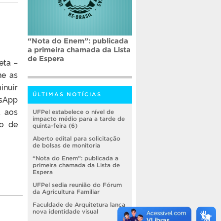
“Nota do Enem”: publicada
a primeira chamada da Lista
de Espera
eta –
ne as
inuir
ÚLTIMAS NOTÍCIAS
sApp
a aos
UFPel estabelece o nível de
impacto médio para a tarde de
io de
quinta-feira (6)
Aberto edital para solicitação
de bolsas de monitoria
“Nota do Enem”: publicada a
primeira chamada da Lista de
Espera
UFPel sedia reunião do Fórum
da Agricultura Familiar
Faculdade de Arquitetura lança
nova identidade visual