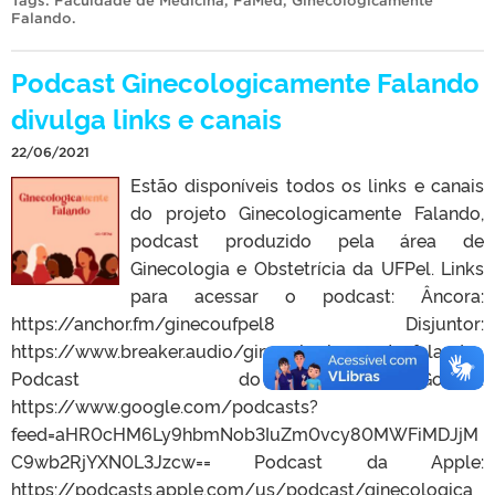
Tags:
Faculdade de Medicina
,
FaMed
,
Ginecologicamente
Falando
.
Podcast Ginecologicamente Falando
divulga links e canais
22/06/2021
Estão disponíveis todos os links e canais
do projeto Ginecologicamente Falando,
podcast produzido pela área de
Ginecologia e Obstetrícia da UFPel. Links
para acessar o podcast: Âncora:
https://anchor.fm/ginecoufpel8 Disjuntor:
https://www.breaker.audio/ginecologicamente-falando
Podcast do Google:
https://www.google.com/podcasts?
feed=aHR0cHM6Ly9hbmNob3IuZm0vcy80MWFiMDJjM
C9wb2RjYXN0L3Jzcw== Podcast da Apple:
https://podcasts.apple.com/us/podcast/ginecologica