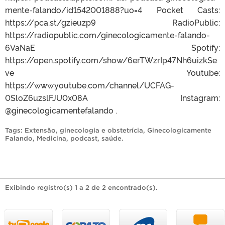
mente-falando/id1542001888?uo=4 Pocket Casts:
https://pca.st/gzieuzp9 RadioPublic:
https://radiopublic.com/ginecologicamente-falando-
6VaNaE Spotify:
https://open.spotify.com/show/6erTWzrIp47Nh6uizkSe
ve Youtube:
https://www.youtube.com/channel/UCFAG-
0SloZ6uzslFJU0x08A Instagram:
@ginecologicamentefalando .
Tags:
Extensão
,
ginecologia e obstetrícia
,
Ginecologicamente
Falando
,
Medicina
,
podcast
,
saúde
.
Exibindo registro(s) 1 a 2 de 2 encontrado(s).