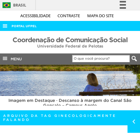
BRASIL
Simplifique!
ACESSIBILIDADE
CONTRASTE
MAPA DO SITE
Comunica BR
PORTAL UFPEL
Participe
ACESSO À INFORMAÇÃO
Coordenação de Comunicação Social
Acesso à informação
Universidade Federal de Pelotas
AUDITORIA
Legislação
COBALTO
MENU
Canais
CONCURSOS
EDITAIS
INTERNACIONAL
Imagem em Destaque · Descanso à margem do Canal São
OUVIDORIA
Gonçalo – Campus Anglo
PORTARIAS
ARQUIVO DA TAG GINECOLOGICAMENTE
FALANDO
TELEFONES