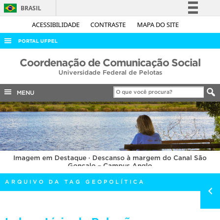
BRASIL
Simplifique!
ACESSIBILIDADE
CONTRASTE
MAPA DO SITE
Comunica BR
PORTAL UFPEL
Participe
ACESSO À INFORMAÇÃO
Coordenação de Comunicação Social
Acesso à informação
Universidade Federal de Pelotas
AUDITORIA
Legislação
COBALTO
MENU
Canais
CONCURSOS
EDITAIS
INTERNACIONAL
Imagem em Destaque · Descanso à margem do Canal São
OUVIDORIA
Gonçalo – Campus Anglo
PORTARIAS
ARQUIVO DA TAG GEOPOLÍTICA
TELEFONES