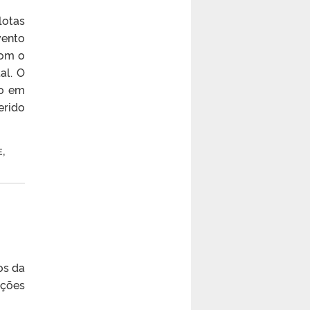
lotas
vento
com o
al. O
do em
erido
E
,
os da
ações