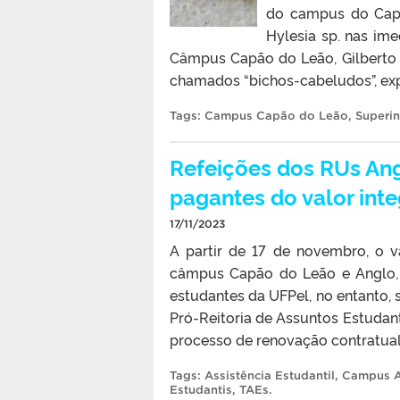
do campus do Capã
Hylesia sp. nas im
Câmpus Capão do Leão, Gilberto V
chamados “bichos-cabeludos”, exp
Tags:
Campus Capão do Leão
,
Superi
Refeições dos RUs An
pagantes do valor inte
17/11/2023
A partir de 17 de novembro, o va
câmpus Capão do Leão e Anglo, p
estudantes da UFPel, no entanto, s
Pró-Reitoria de Assuntos Estudant
processo de renovação contratual
Tags:
Assistência Estudantil
,
Campus 
Estudantis
,
TAEs
.