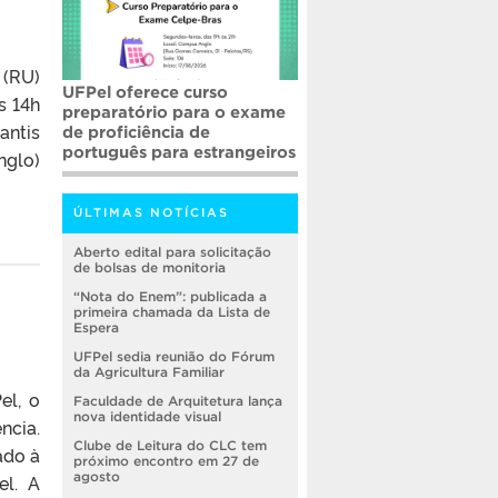
o
 (RU)
UFPel oferece curso
s 14h
preparatório para o exame
antis
de proficiência de
português para estrangeiros
nglo)
ÚLTIMAS NOTÍCIAS
Aberto edital para solicitação
de bolsas de monitoria
“Nota do Enem”: publicada a
primeira chamada da Lista de
Espera
UFPel sedia reunião do Fórum
da Agricultura Familiar
el, o
Faculdade de Arquitetura lança
nova identidade visual
ncia.
Clube de Leitura do CLC tem
ado à
próximo encontro em 27 de
agosto
el. A