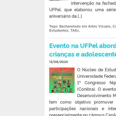
intervenção na facha
UFPel, que elaborou uma série
aniversário da […]
Tags:
Bacharelado em Artes Visuais
,
C
Estudantes
,
TAEs
.
Evento na UFPel abor
crianças e adolescent
13/08/2024
O Núcleo de Estud
Universidade Feder
1º Congresso Nipo
(Conibra). O even
Desenvolvimento Me
tem como objetivo promover 
participações nacionais e int
presencialmente no câmpus Capão