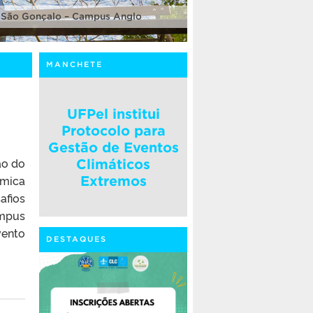
 São Gonçalo – Campus Anglo
MANCHETE
UFPel institui
Protocolo para
Gestão de Eventos
ão do
Climáticos
êmica
Extremos
afios
âmpus
vento
DESTAQUES