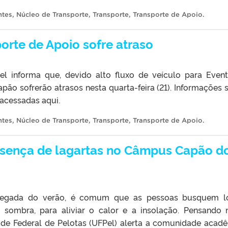
ntes
,
Núcleo de Transporte
,
Transporte
,
Transporte de Apoio
.
orte de Apoio sofre atraso
l informa que, devido alto fluxo de veículo para Even
ão sofrerão atrasos nesta quarta-feira (21). Informações 
acessadas aqui.
ntes
,
Núcleo de Transporte
,
Transporte
,
Transporte de Apoio
.
esença de lagartas no Câmpus Capão d
hegada do verão, é comum que as pessoas busquem lo
 sombra, para aliviar o calor e a insolação. Pensando 
dade Federal de Pelotas (UFPel) alerta a comunidade acad