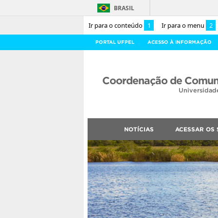
BRASIL
Ir para o conteúdo
1
Ir para o menu
2
PORTAL UFPEL
ACESSO À INFORMAÇÃO
Coordenação de Comuni
Universidad
NOTÍCIAS
ACESSAR OS 