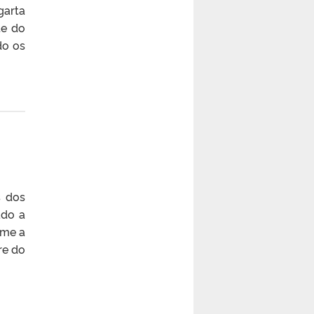
garta
te do
do os
s dos
ado a
rme a
re do