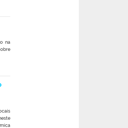
to na
sobre
o
cais
neste
êmica