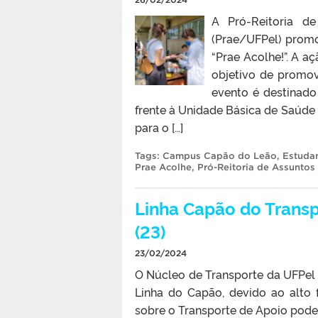
A Pró-Reitoria de
(Prae/UFPel) promo
“Prae Acolhe!”. A a
objetivo de promov
evento é destinado
frente à Unidade Básica de Saúde
para o […]
Tags:
Campus Capão do Leão
,
Estuda
Prae Acolhe
,
Pró-Reitoria de Assuntos
Linha Capão do Transp
(23)
23/02/2024
O Núcleo de Transporte da UFPel i
Linha do Capão, devido ao alto
sobre o Transporte de Apoio pode