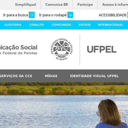
Simplifique!
Comunica BR
Participe
Acesso à infor
Ir para a busca
3
Ir para o rodapé
4
ACESSIBILIDADE
AUDITORIA
COBALTO
CONCURSOS
EDITAIS
INTERNACIONAL
cação Social
e Federal de Pelotas
SERVIÇOS DA CCS
MÍDIAS
IDENTIDADE VISUAL UFPEL