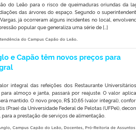
o do Leão para o risco de queimaduras oriundas da la
ediações das árvores do espaço. Segundo o superintenden
argas, já ocorreram alguns incidentes no local, envolven
ressão popular que generaliza uma série de […]
ntendência do Campus Capão do Leão
.
glo e Capão têm novos preços para
gral
lor integral das refeições dos Restaurante Universitário
ara almoço e janta, passará por reajuste. O valor aplic
erá mantido. O novo preço, R$ 10,65 (valor integral), confo
is (Prae) da Universidade Federal de Pelotas (UFPel), decor
 para a prestação de serviços de alimentação.
Anglo
,
Campus Capão do Leão
,
Docentes
,
Pró-Reitoria de Assuntos