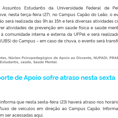
 Assuntos Estudantis da Universidade Federal de Pe
ve, nesta terça-feira (27), no Campus Capão do Leão, o e
ção será realizada das 9h às 15h e terá diversas atividades 
er atividades de prevenção em saúde física e saúde ment
 à comunidade interna e externa da UFPel e será realiza
 (UBS) do Campus – em caso de chuva, o evento será transf
ntes
,
Núcleo Psicopedagógico de Apoio ao Discente
,
NUPADI
,
PRA
 Estudantis
,
saúde
,
Saúde Mental
.
orte de Apoio sofre atraso nesta sexta
nforma que nesta sexta-feira (23) haverá atraso nos horári
 fluxo de veículos em direção ao Campus Capão. Inform
m ser acessadas aqui.