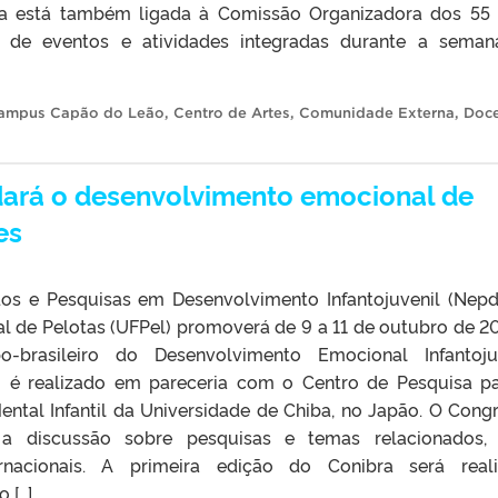
da está também ligada à Comissão Organizadora dos 55
 de eventos e atividades integradas durante a sema
ampus Capão do Leão
,
Centro de Artes
,
Comunidade Externa
,
Doce
dará o desenvolvimento emocional de
es
os e Pesquisas em Desenvolvimento Infantojuvenil (Nepd
al de Pelotas (UFPel) promoverá de 9 a 11 de outubro de 2
-brasileiro do Desenvolvimento Emocional Infantoju
to é realizado em pareceria com o Centro de Pesquisa p
ntal Infantil da Universidade de Chiba, no Japão. O Cong
a discussão sobre pesquisas e temas relacionados,
ernacionais. A primeira edição do Conibra será real
 […]