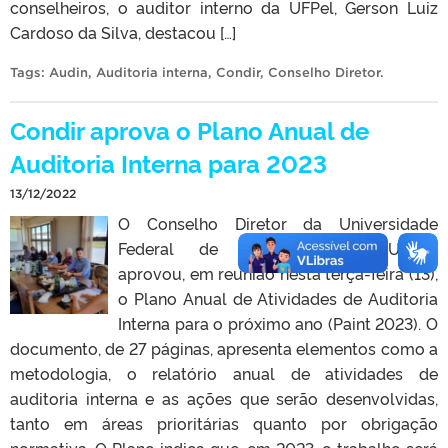
conselheiros, o auditor interno da UFPel, Gerson Luiz
Cardoso da Silva, destacou […]
Tags:
Audin
,
Auditoria interna
,
Condir
,
Conselho Diretor
.
Condir aprova o Plano Anual de
Auditoria Interna para 2023
13/12/2022
O Conselho Diretor da Universidade
Federal de Pelotas (Condir/UFPel)
aprovou, em reunião nesta terça-feira (13),
o Plano Anual de Atividades de Auditoria
Interna para o próximo ano (Paint 2023). O
documento, de 27 páginas, apresenta elementos como a
metodologia, o relatório anual de atividades de
auditoria interna e as ações que serão desenvolvidas,
tanto em áreas prioritárias quanto por obrigação
normativa. O Plano indica que, em 2023, o trabalho será