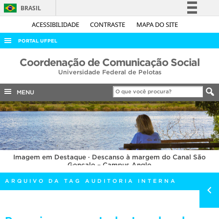
BRASIL
Simplifique!
ACESSIBILIDADE
CONTRASTE
MAPA DO SITE
Comunica BR
PORTAL UFPEL
Participe
ACESSO À INFORMAÇÃO
Coordenação de Comunicação Social
Acesso à informação
Universidade Federal de Pelotas
AUDITORIA
Legislação
COBALTO
MENU
Canais
CONCURSOS
EDITAIS
INTERNACIONAL
Imagem em Destaque · Descanso à margem do Canal São
OUVIDORIA
Gonçalo – Campus Anglo
PORTARIAS
ARQUIVO DA TAG AUDITORIA INTERNA
TELEFONES