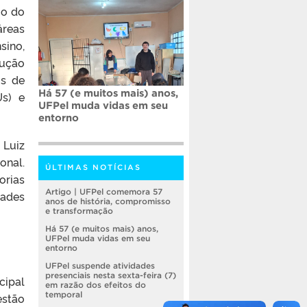
go do
reas
sino
,
ução
os de
Há 57 (e muitos mais) anos,
s)
e
UFPel muda vidas em seu
entorno
 Luiz
onal.
ÚLTIMAS NOTÍCIAS
orias
Artigo | UFPel comemora 57
dades
anos de história, compromisso
e transformação
Há 57 (e muitos mais) anos,
UFPel muda vidas em seu
entorno
UFPel suspende atividades
presenciais nesta sexta-feira (7)
cipal
em razão dos efeitos do
temporal
estão