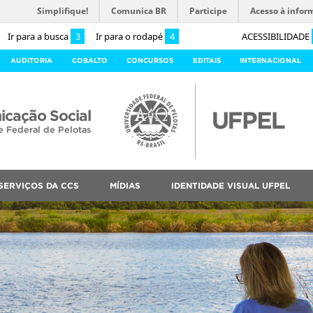
Simplifique!
Comunica BR
Participe
Acesso à infor
Ir para a busca
3
Ir para o rodapé
4
ACESSIBILIDADE
AUDITORIA
COBALTO
CONCURSOS
EDITAIS
INTERNACIONAL
cação Social
e Federal de Pelotas
SERVIÇOS DA CCS
MÍDIAS
IDENTIDADE VISUAL UFPEL