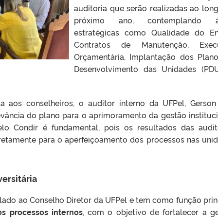
auditoria que serão realizadas ao lon
próximo ano, contemplando á
estratégicas como
Qualidade do En
Contratos de Manutenção
,
Exec
Orçamentária
,
Implantação dos Plan
Desenvolvimento das Unidades (PDU
a aos conselheiros, o auditor interno da UFPel, Gerson
evância do plano para o aprimoramento da gestão instituci
o Condir é fundamental, pois os resultados das audit
iretamente para o aperfeiçoamento dos processos nas uni
ersitária
lado ao Conselho Diretor da UFPel e tem como função prin
 os processos internos
, com o objetivo de fortalecer a g