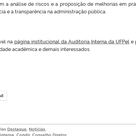
em a análise de riscos e a proposição de melhorias em prá
ncia e a transparência na administração pública.
vel na
página institucional da Auditoria Interna da UFPel
e 
dade acadêmica e demais interessados.
il
rias
Destaque
,
Notícias
.
interna
,
Condir
,
Conselho Diretor
.