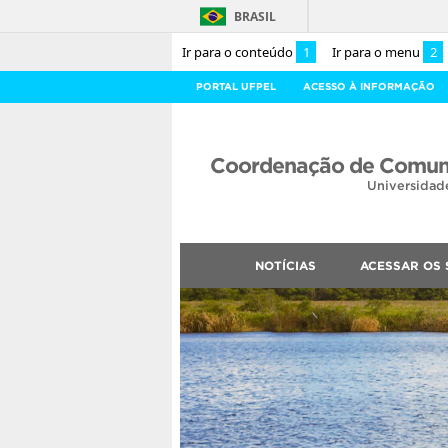
BRASIL
Ir para o conteúdo
1
Ir para o menu
2
PORTAL UFPEL
ACESSO À INFORMAÇÃO
Coordenação de Comuni
Universidad
NOTÍCIAS
ACESSAR OS 