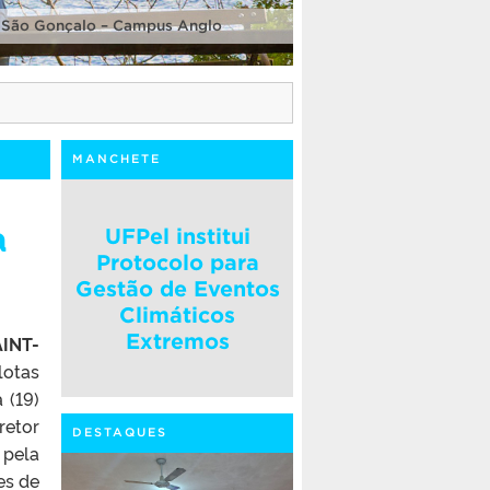
 São Gonçalo – Campus Anglo
MANCHETE
a
UFPel institui
Protocolo para
Gestão de Eventos
Climáticos
Extremos
AINT-
lotas
 (19)
etor
DESTAQUES
 pela
es de