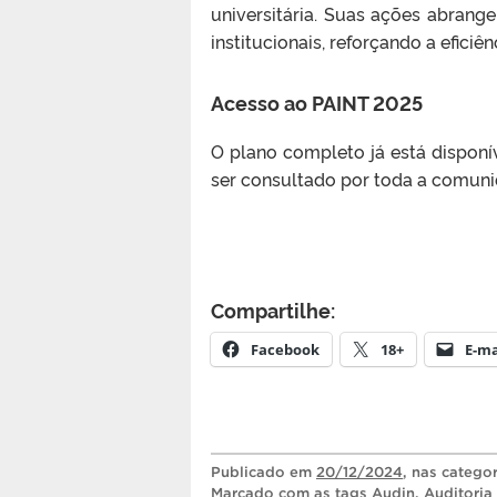
universitária. Suas ações abrang
institucionais, reforçando a eficiê
Acesso ao PAINT 2025
O plano completo já está disponí
ser consultado por toda a comuni
Compartilhe:
Facebook
18+
E-ma
Publicado
em
20/12/2024
, nas catego
Marcado com as tags
Audin
,
Auditoria 