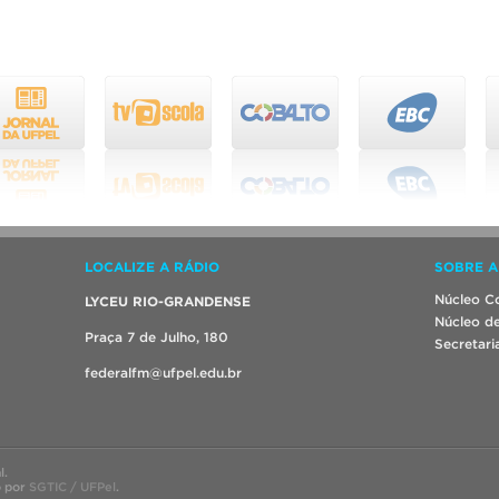
LOCALIZE A RÁDIO
SOBRE A
Núcleo Co
LYCEU RIO-GRANDENSE
Núcleo de
Praça 7 de Julho, 180
Secretari
federalfm@ufpel.edu.br
l.
o por
SGTIC / UFPel
.