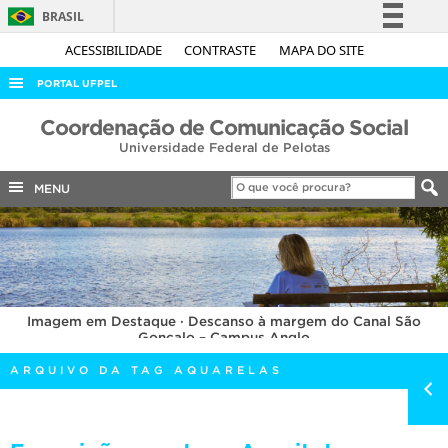
BRASIL
Simplifique!
ACESSIBILIDADE
CONTRASTE
MAPA DO SITE
Comunica BR
PORTAL UFPEL
Participe
ACESSO À INFORMAÇÃO
Coordenação de Comunicação Social
Acesso à informação
Universidade Federal de Pelotas
AUDITORIA
Legislação
COBALTO
MENU
Canais
CONCURSOS
EDITAIS
INTERNACIONAL
Imagem em Destaque · Descanso à margem do Canal São
OUVIDORIA
Gonçalo – Campus Anglo
PORTARIAS
ARQUIVO DA TAG AQUARELAS
TELEFONES