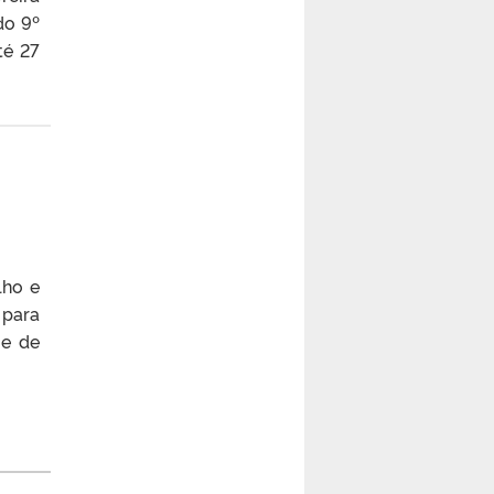
do 9º
té 27
lho e
 para
me de