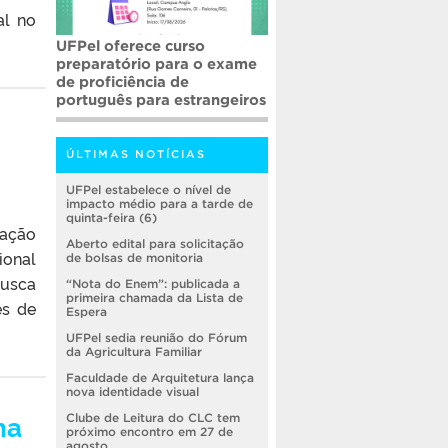
al no
UFPel oferece curso
preparatório para o exame
de proficiência de
português para estrangeiros
ÚLTIMAS NOTÍCIAS
UFPel estabelece o nível de
impacto médio para a tarde de
quinta-feira (6)
uação
Aberto edital para solicitação
ional
de bolsas de monitoria
busca
“Nota do Enem”: publicada a
primeira chamada da Lista de
es de
Espera
UFPel sedia reunião do Fórum
da Agricultura Familiar
Faculdade de Arquitetura lança
nova identidade visual
ha
Clube de Leitura do CLC tem
próximo encontro em 27 de
agosto