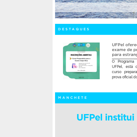
DESTAQUES
: publicada a primeira
UFPel ofere
ta de Espera
exame de pr
para estran
 Registros Acadêmicos (CRA)
O Programa P
Federal de Pelotas (UFPel)
UFPel, está 
-feira (5) a primeira chamada
curso prepar
do […]
prova oficial d
MANCHETE
UFPel institu