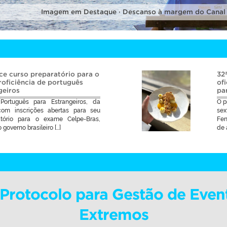
Imagem em Destaque · Descanso à margem do Canal
ce curso preparatório para o
32
oficiência de português
of
geiros
pa
ortuguês para Estrangeiros, da
O p
com inscrições abertas para seu
sex
atório para o exame Celpe-Bras,
Fen
o governo brasileiro […]
de 
i Protocolo para Gestão de Even
Extremos