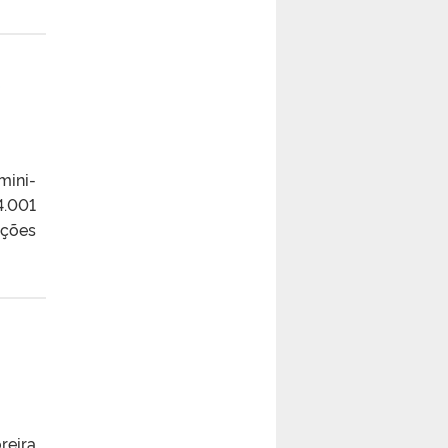
e
mini-
4.001
ições
reira