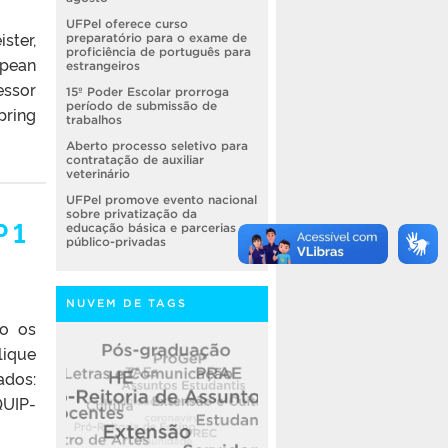
UFPel oferece curso
ster,
preparatório para o exame de
proficiência de português para
opean
estrangeiros
essor
15º Poder Escolar prorroga
período de submissão de
pring
trabalhos
Aberto processo seletivo para
contratação de auxiliar
veterinário
UFPel promove evento nacional
sobre privatização da
P 1
educação básica e parcerias
público-privadas
NUVEM DE TAGS
do os
lique
dos:
QUIP-