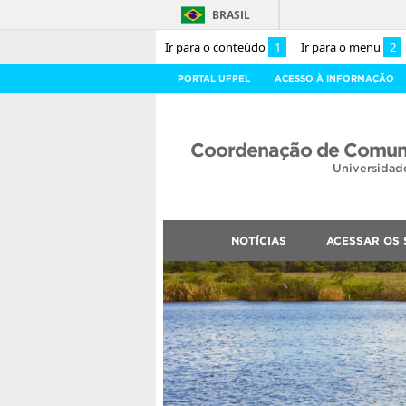
BRASIL
Ir para o conteúdo
1
Ir para o menu
2
PORTAL UFPEL
ACESSO À INFORMAÇÃO
Coordenação de Comuni
Universidad
NOTÍCIAS
ACESSAR OS 