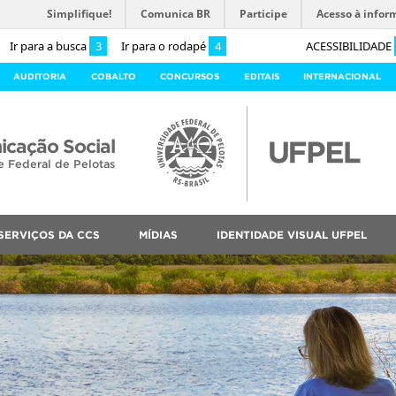
Simplifique!
Comunica BR
Participe
Acesso à infor
Ir para a busca
3
Ir para o rodapé
4
ACESSIBILIDADE
AUDITORIA
COBALTO
CONCURSOS
EDITAIS
INTERNACIONAL
cação Social
e Federal de Pelotas
SERVIÇOS DA CCS
MÍDIAS
IDENTIDADE VISUAL UFPEL