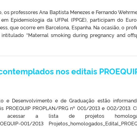
, os professores Ana Baptista Menezes e Fernando Wehrmei
em Epidemiologia da UFPel (PPGE), participam do Eur
ess, que ocorre em Barcelona, Espanha. Na ocasião, o prof
 intitulado “Maternal smoking during pregnancy and offs
s contemplados nos editais PROEQUI
nto e Desenvolvimento e de Graduação estão informan
tais PROEQUIP PROPLAN/PRG nº 001/2013 e 002/2013. C
 acessar a lista de projetos homologa
PROEQUIP-001/2013 Projetos_homologados_Edital_PROE