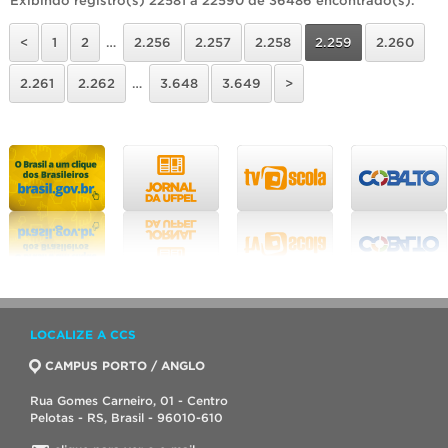
Exibindo registro(s) 22581 a 22590 de 36486 encontrado(s).
<
1
2
…
2.256
2.257
2.258
2.259
2.260
2.261
2.262
…
3.648
3.649
>
LOCALIZE A CCS
CAMPUS PORTO / ANGLO
Rua Gomes Carneiro, 01 - Centro
Pelotas - RS, Brasil - 96010-610