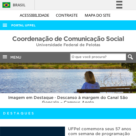
BRASIL
Simplifique!
ACESSIBILIDADE
CONTRASTE
MAPA DO SITE
Comunica BR
PORTAL UFPEL
Participe
ACESSO À INFORMAÇÃO
Coordenação de Comunicação Social
Acesso à informação
Universidade Federal de Pelotas
AUDITORIA
Legislação
COBALTO
MENU
Canais
CONCURSOS
EDITAIS
INTERNACIONAL
Imagem em Destaque · Descanso à margem do Canal São
OUVIDORIA
Gonçalo – Campus Anglo
PORTARIAS
DESTAQUES
TELEFONES
UFPel comemora seus 57 anos
com semana de programação