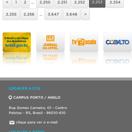
<
1
2
…
2.250
2.251
2.252
2.253
2.254
2.255
2.256
…
3.647
3.648
>
LOCALIZE A CCS
CAMPUS PORTO / ANGLO
Rua Gomes Carneiro, 01 - Centro
Pelotas - RS, Brasil - 96010-610
clique para ver o e-mail
LOCALIZE A RÁDIO