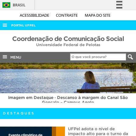
BRASIL
Simplifique!
ACESSIBILIDADE
CONTRASTE
MAPA DO SITE
Comunica BR
PORTAL UFPEL
Participe
ACESSO À INFORMAÇÃO
Coordenação de Comunicação Social
Acesso à informação
Universidade Federal de Pelotas
AUDITORIA
Legislação
COBALTO
MENU
Canais
CONCURSOS
EDITAIS
INTERNACIONAL
Imagem em Destaque · Descanso à margem do Canal São
OUVIDORIA
Gonçalo – Campus Anglo
PORTARIAS
DESTAQUES
TELEFONES
UFPel adota o nível de
impacto alto para o turno da