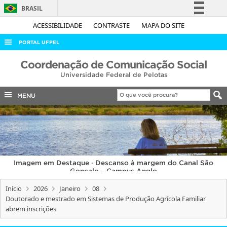
BRASIL
Simplifique!
ACESSIBILIDADE
CONTRASTE
MAPA DO SITE
Comunica BR
PORTAL UFPEL
Participe
ACESSO À INFORMAÇÃO
Coordenação de Comunicação Social
Acesso à informação
Universidade Federal de Pelotas
AUDITORIA
Legislação
COBALTO
MENU
Canais
CONCURSOS
EDITAIS
INTERNACIONAL
Imagem em Destaque · Descanso à margem do Canal São
OUVIDORIA
Gonçalo – Campus Anglo
PORTARIAS
Início
2026
Janeiro
08
Doutorado e mestrado em Sistemas de Produção Agrícola Familiar
TELEFONES
abrem inscrições