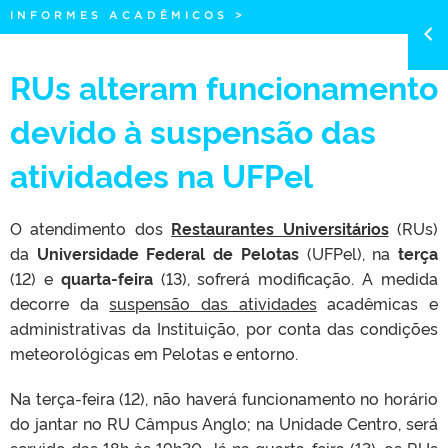
INFORMES ACADÊMICOS
>
RUs alteram funcionamento
devido à suspensão das
atividades na UFPel
O atendimento dos
Restaurantes Universitários
(RUs)
da
Universidade Federal de Pelotas
(UFPel), na
terça
(12) e
quarta-feira
(13), sofrerá modificação. A medida
decorre da
suspensão das atividades
acadêmicas e
administrativas da Instituição, por conta das condições
meteorológicas em Pelotas e entorno.
Na terça-feira (12), não haverá funcionamento no horário
do jantar no RU Câmpus Anglo; na Unidade Centro, será
servido das 18h às 19h30. Já na quarta-feira (13), os RUs