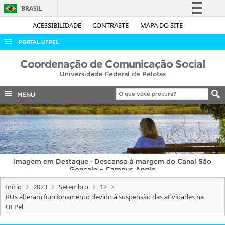
BRASIL
Simplifique!
ACESSIBILIDADE
CONTRASTE
MAPA DO SITE
Comunica BR
PORTAL UFPEL
Participe
ACESSO À INFORMAÇÃO
Coordenação de Comunicação Social
Acesso à informação
Universidade Federal de Pelotas
AUDITORIA
Legislação
COBALTO
MENU
Canais
CONCURSOS
EDITAIS
INTERNACIONAL
Imagem em Destaque · Descanso à margem do Canal São
OUVIDORIA
Gonçalo – Campus Anglo
PORTARIAS
Início
2023
Setembro
12
RUs alteram funcionamento devido à suspensão das atividades na
TELEFONES
UFPel